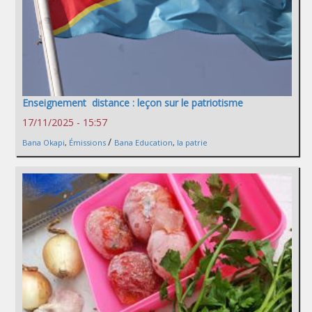
Enseignement distance : leçon sur le patriotisme
17/11/2025 - 15:57
/
Bana Okapi
,
Émissions
Bana Education
,
la patrie