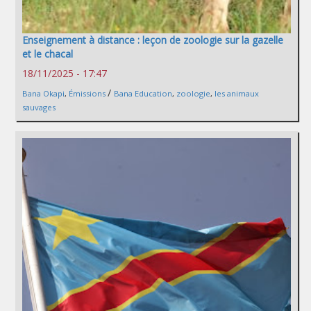
Enseignement à distance : leçon de zoologie sur la gazelle
et le chacal
18/11/2025 - 17:47
/
Bana Okapi
,
Émissions
Bana Education
,
zoologie
,
les animaux
sauvages