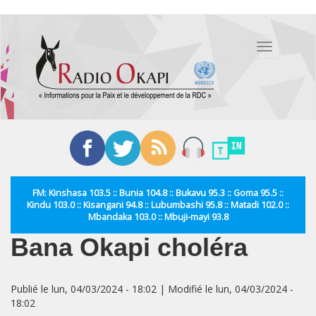
Aller
au
Toggle
contenu
navigation
principal
FM: Kinshasa 103.5 :: Bunia 104.8 :: Bukavu 95.3 :: Goma 95.5 ::
Kindu 103.0 :: Kisangani 94.8 :: Lubumbashi 95.8 :: Matadi 102.0 ::
Mbandaka 103.0 :: Mbuji-mayi 93.8
Bana Okapi choléra
Publié le lun, 04/03/2024 - 18:02 | Modifié le lun, 04/03/2024 -
18:02