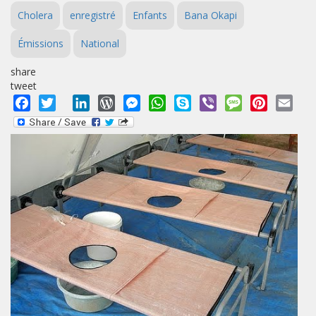
Cholera
enregistré
Enfants
Bana Okapi
Émissions
National
share
tweet
Facebook
Twitter
LinkedIn
WordPress
Messenger
WhatsApp
Skype
Viber
Message
Pinterest
Emai