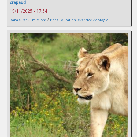
crapaud
19/11/2025 - 17:54
/
Bana Okapi
,
Émissions
Bana Education
,
exercice Zoologie