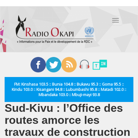
Aller
au
Toggle
contenu
navigation
principal
FM: Kinshasa 103.5 :: Bunia 104.8 :: Bukavu 95.3 :: Goma 95.5 ::
Kindu 103.0 :: Kisangani 94.8 :: Lubumbashi 95.8 :: Matadi 102.0 ::
Mbandaka 103.0 :: Mbuji-mayi 93.8
Sud-Kivu : l’Office des
routes amorce les
travaux de construction