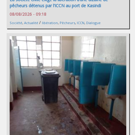
pêcheurs détenus par l’ICCN au port de Kasindi
08/08/2026 - 09:18
/
Société
,
Actualité
libération
,
Pêcheurs
,
ICCN
,
Dialogue