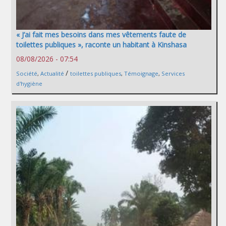
« J’ai fait mes besoins dans mes vêtements faute de
toilettes publiques », raconte un habitant à Kinshasa
08/08/2026 - 07:54
/
Société
,
Actualité
toilettes publiques
,
Témoignage
,
Services
d'hygiène