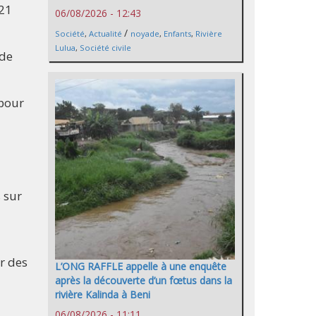
 21
06/08/2026 - 12:43
/
Société
,
Actualité
noyade
,
Enfants
,
Rivière
Lulua
,
Société civile
 de
 pour
s sur
ir des
L’ONG RAFFLE appelle à une enquête
après la découverte d’un fœtus dans la
rivière Kalinda à Beni
06/08/2026 - 11:11