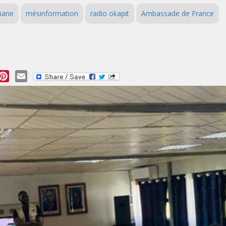
hiane
mésinformation
radio okapit
Ambassade de France
essage
Pinterest
Email