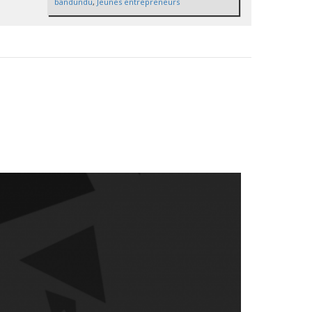
bandundu
,
Jeunes entrepreneurs