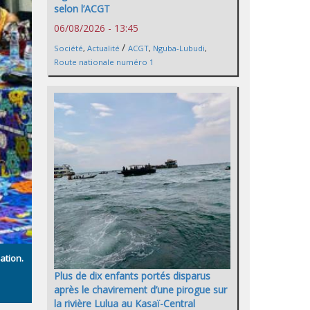
selon l’ACGT
06/08/2026 - 13:45
/
Société
,
Actualité
ACGT
,
Nguba-Lubudi
,
Route nationale numéro 1
ation.
Plus de dix enfants portés disparus
après le chavirement d’une pirogue sur
la rivière Lulua au Kasaï-Central