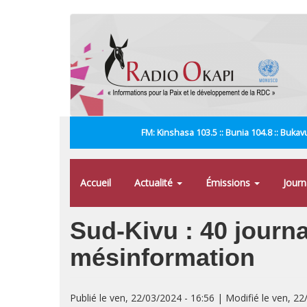
Aller
au
contenu
principal
FM: Kinshasa 103.5 :: Bunia 104.8 :: Bukavu
Accueil
Actualité
Émissions
Jour
Sud-Kivu : 40 journa
mésinformation
Publié le ven, 22/03/2024 - 16:56 | Modifié le ven, 22