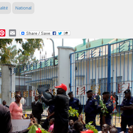
alité
National
essage
Pinterest
Email