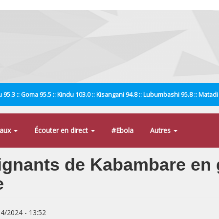
 95.3 :: Goma 95.5 :: Kindu 103.0 :: Kisangani 94.8 :: Lubumbashi 95.8 :: Matad
naux
Écouter en direct
#Ebola
Autres
ignants de Kabambare en 
e
04/2024 - 13:52