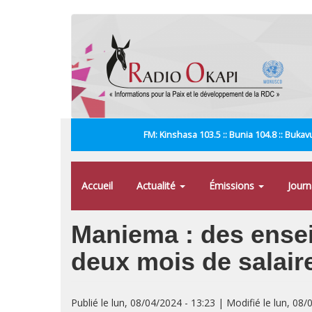
Aller
au
contenu
principal
FM: Kinshasa 103.5 :: Bunia 104.8 :: Bukavu
Accueil
Actualité
Émissions
Jour
Maniema : des ense
deux mois de salair
Publié le lun, 08/04/2024 - 13:23 | Modifié le lun, 08/