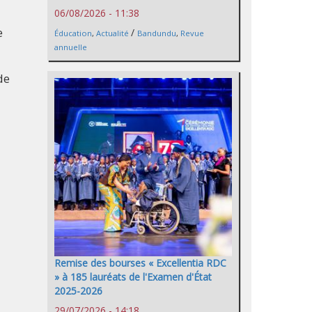
06/08/2026 - 11:38
e
/
Éducation
,
Actualité
Bandundu
,
Revue
annuelle
de
Remise des bourses « Excellentia RDC
» à 185 lauréats de l'Examen d'État
2025-2026
29/07/2026 - 14:18