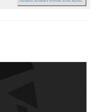
/
Éducation
,
Actualité
Incendie
,
école
,
Nyunzu