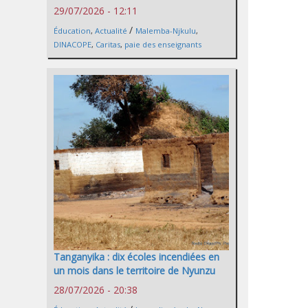
29/07/2026 - 12:11
/
Éducation
,
Actualité
Malemba-Njkulu
,
DINACOPE
,
Caritas
,
paie des enseignants
Tanganyika : dix écoles incendiées en
un mois dans le territoire de Nyunzu
28/07/2026 - 20:38