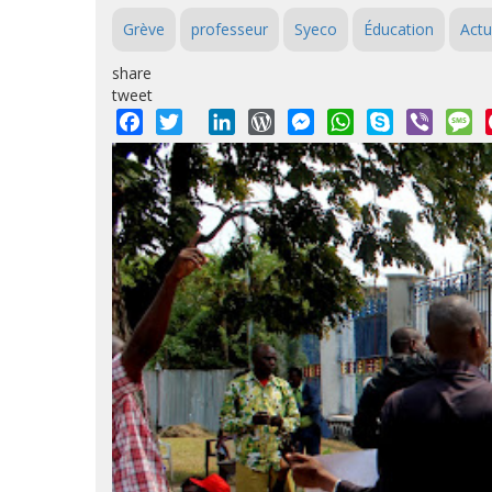
Grève
professeur
Syeco
Éducation
Actu
share
tweet
Facebook
Twitter
LinkedIn
WordPress
Messenger
WhatsApp
Skype
Viber
M