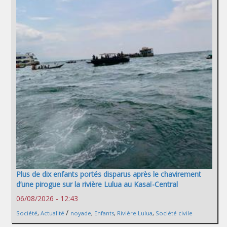
Plus de dix enfants portés disparus après le chavirement
d’une pirogue sur la rivière Lulua au Kasaï-Central
06/08/2026 - 12:43
/
Société
,
Actualité
noyade
,
Enfants
,
Rivière Lulua
,
Société civile