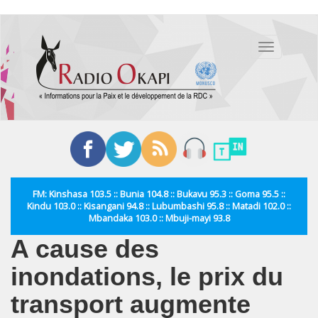
Aller
au
Toggle
contenu
navigation
principal
FM: Kinshasa 103.5 :: Bunia 104.8 :: Bukavu 95.3 :: Goma 95.5 ::
Kindu 103.0 :: Kisangani 94.8 :: Lubumbashi 95.8 :: Matadi 102.0 ::
Mbandaka 103.0 :: Mbuji-mayi 93.8
A cause des
inondations, le prix du
transport augmente