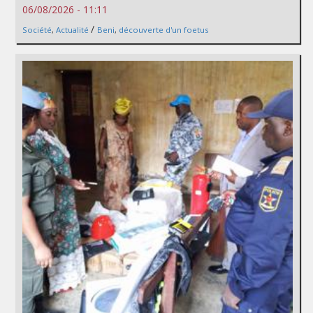
06/08/2026 - 11:11
/
Société
,
Actualité
Beni
,
découverte d'un foetus