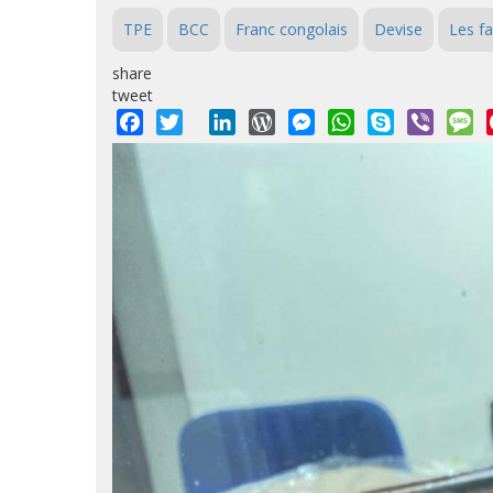
TPE
BCC
Franc congolais
Devise
Les fa
share
tweet
Facebook
Twitter
LinkedIn
WordPress
Messenger
WhatsApp
Skype
Viber
M