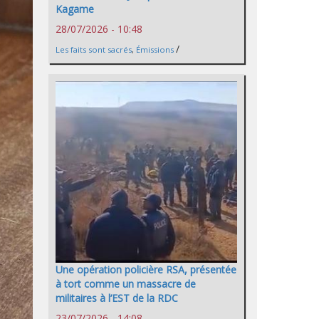
Kagame
28/07/2026 - 10:48
/
Les faits sont sacrés
,
Émissions
Une opération policière RSA, présentée
à tort comme un massacre de
militaires à l’EST de la RDC
23/07/2026 - 14:08