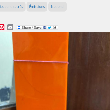
its sont sacrés
Émissions
National
essage
Pinterest
Email