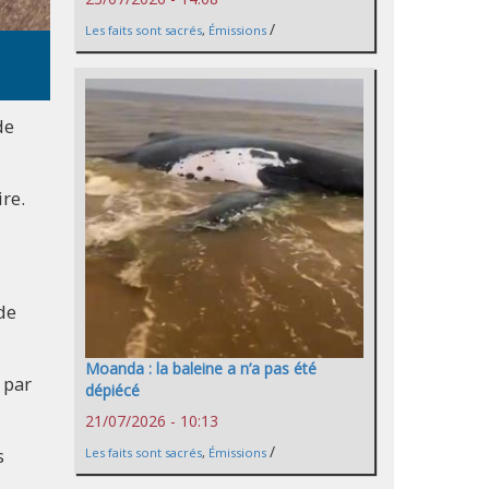
/
Les faits sont sacrés
,
Émissions
de
re.
de
Moanda : la baleine a n’a pas été
 par
dépiécé
21/07/2026 - 10:13
/
s
Les faits sont sacrés
,
Émissions