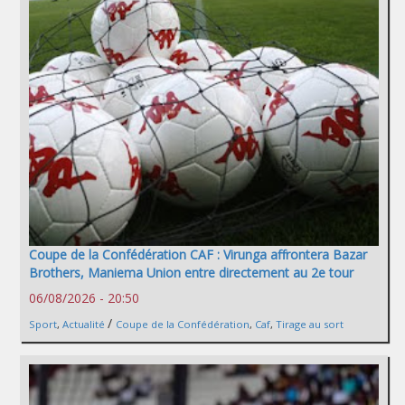
Coupe de la Confédération CAF : Virunga affrontera Bazar
Brothers, Maniema Union entre directement au 2e tour
06/08/2026 - 20:50
/
Sport
,
Actualité
Coupe de la Confédération
,
Caf
,
Tirage au sort