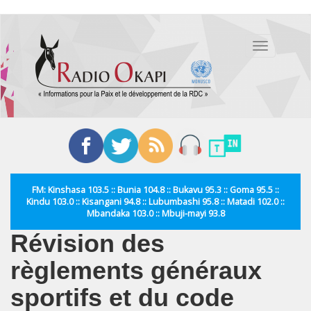
Aller
au
Toggle
contenu
navigation
principal
FM: Kinshasa 103.5 :: Bunia 104.8 :: Bukavu 95.3 :: Goma 95.5 ::
Kindu 103.0 :: Kisangani 94.8 :: Lubumbashi 95.8 :: Matadi 102.0 ::
Mbandaka 103.0 :: Mbuji-mayi 93.8
Révision des
règlements généraux
sportifs et du code