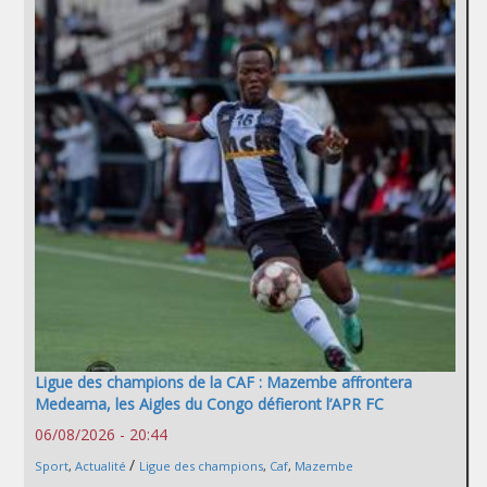
Ligue des champions de la CAF : Mazembe affrontera
Medeama, les Aigles du Congo défieront l’APR FC
06/08/2026 - 20:44
/
Sport
,
Actualité
Ligue des champions
,
Caf
,
Mazembe