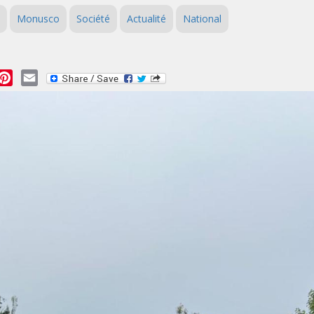
Monusco
Société
Actualité
National
essage
Pinterest
Email