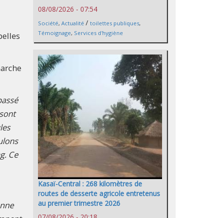
08/08/2026 - 07:54
/
Société
,
Actualité
toilettes publiques
,
Témoignage
,
Services d'hygiène
belles
marche
passé
 sont
les
ulons
g. Ce
Kasaï-Central : 268 kilomètres de
routes de desserte agricole entretenus
au premier trimestre 2026
enne
07/08/2026 - 20:18