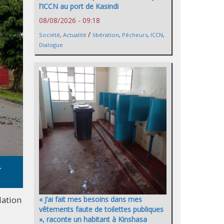
l’ICCN au port de Kasindi
08/08/2026 - 09:18
/
Société
,
Actualité
libération
,
Pêcheurs
,
ICCN
,
Dialogue
.
lation
« J’ai fait mes besoins dans mes
vêtements faute de toilettes publiques
», raconte un habitant à Kinshasa