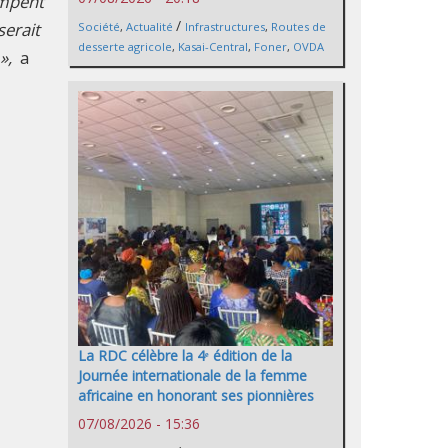
ompent
/
serait
Société
,
Actualité
Infrastructures
,
Routes de
desserte agricole
,
Kasai-Central
,
Foner
,
OVDA
»,
a
La RDC célèbre la 4ᵉ édition de la
Journée internationale de la femme
africaine en honorant ses pionnières
07/08/2026 - 15:36