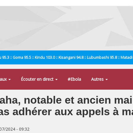
 95.3 :: Goma 95.5 :: Kindu 103.0 :: Kisangani 94.8 :: Lubumbashi 95.8 :: Matad
naux
Écouter en direct
#Ebola
Autres
, notable et ancien mair
pas adhérer aux appels à m
/07/2024 - 09:32