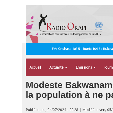
Aller
au
contenu
principal
FM: Kinshasa 103.5 :: Bunia 104.8 :: Bukavu
Accueil
Actualité
Émissions
Jour
Modeste Bakwanamaha
la population à ne 
Publié le jeu, 04/07/2024 - 22:28 | Modifié le ven, 05