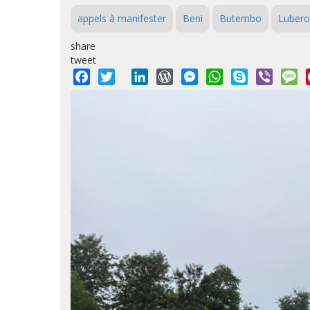
appels à manifester
Beni
Butembo
Lubero
share
tweet
Facebook
Twitter
LinkedIn
WordPress
Messenger
WhatsApp
Skype
Viber
M