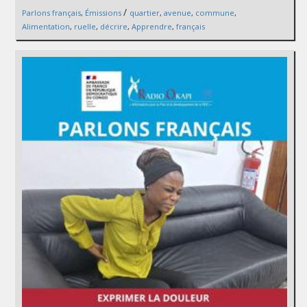
/
Parlons français
,
Émissions
quartier
,
avenue
,
commune
,
Alimentation
,
ruelle
,
décrire
,
Apprendre
,
français