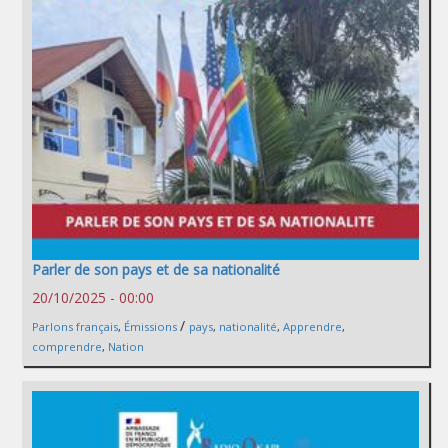
Parler de son pays et de sa nationalité
20/10/2025 - 00:00
/
Parlons français
,
Émissions
pays
,
nationalité
,
Apprendre
,
comprendre
,
Nation