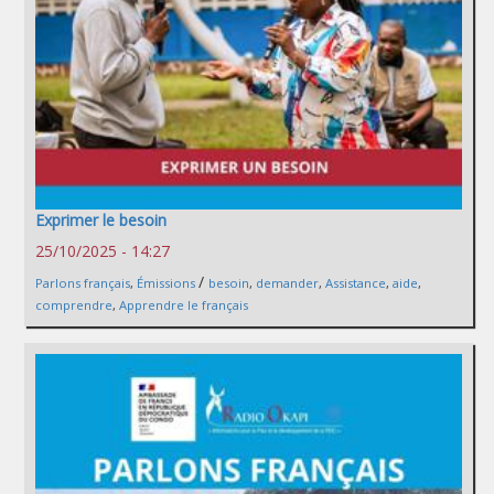
Exprimer le besoin
25/10/2025 - 14:27
/
Parlons français
,
Émissions
besoin
,
demander
,
Assistance
,
aide
,
comprendre
,
Apprendre le français