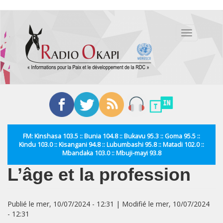
Aller
au
Toggle
contenu
navigation
principal
FM: Kinshasa 103.5 :: Bunia 104.8 :: Bukavu 95.3 :: Goma 95.5 ::
Kindu 103.0 :: Kisangani 94.8 :: Lubumbashi 95.8 :: Matadi 102.0 ::
Mbandaka 103.0 :: Mbuji-mayi 93.8
L’âge et la profession
Publié le mer, 10/07/2024 - 12:31 | Modifié le mer, 10/07/2024
- 12:31