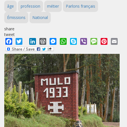
âge
profession
métier
Parlons français
Émissions
National
share
tweet
Facebook
Twitter
LinkedIn
WordPress
Messenger
WhatsApp
Skype
Viber
Message
Pinterest
Emai