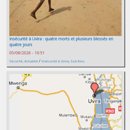
Insécurité à Uvira : quatre morts et plusieurs blessés en
quatre jours
05/08/2026 - 10:51
/
Sécurité
,
Actualité
Insécurité à Uvira
,
Sud-Kivu