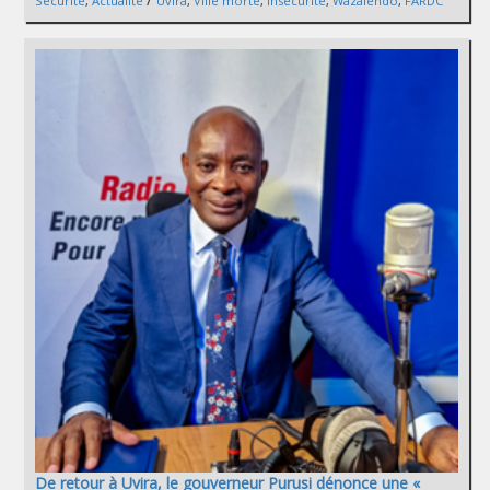
Sécurité
,
Actualité
Uvira
,
Ville morte
,
Insécurité
,
Wazalendo
,
FARDC
De retour à Uvira, le gouverneur Purusi dénonce une «