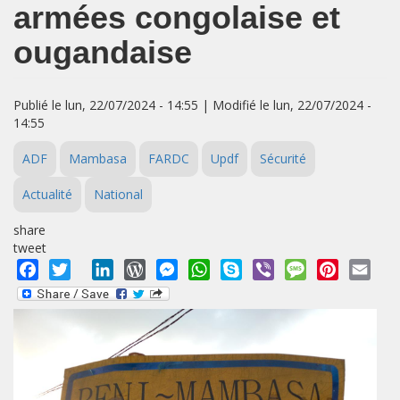
armées congolaise et
ougandaise
Publié le lun, 22/07/2024 - 14:55 | Modifié le lun, 22/07/2024 -
14:55
ADF
Mambasa
FARDC
Updf
Sécurité
Actualité
National
share
tweet
Facebook
Twitter
LinkedIn
WordPress
Messenger
WhatsApp
Skype
Viber
Message
Pinterest
Emai