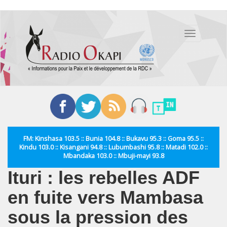
Aller
au
Toggle
contenu
navigation
principal
FM: Kinshasa 103.5 :: Bunia 104.8 :: Bukavu 95.3 :: Goma 95.5 ::
Kindu 103.0 :: Kisangani 94.8 :: Lubumbashi 95.8 :: Matadi 102.0 ::
Mbandaka 103.0 :: Mbuji-mayi 93.8
Ituri : les rebelles ADF
en fuite vers Mambasa
sous la pression des