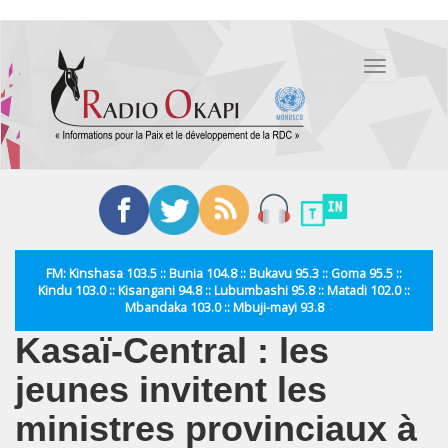
Aller
au
Toggle
contenu
navigation
principal
FM: Kinshasa 103.5 :: Bunia 104.8 :: Bukavu 95.3 :: Goma 95.5 ::
Kindu 103.0 :: Kisangani 94.8 :: Lubumbashi 95.8 :: Matadi 102.0 ::
Mbandaka 103.0 :: Mbuji-mayi 93.8
Kasaï-Central : les
jeunes invitent les
ministres provinciaux à