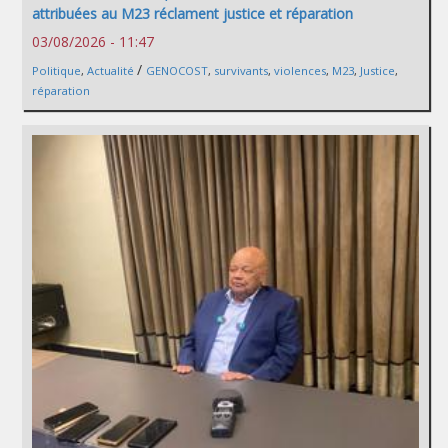
attribuées au M23 réclament justice et réparation
03/08/2026 - 11:47
/
Politique
,
Actualité
GENOCOST
,
survivants
,
violences
,
M23
,
Justice
,
réparation