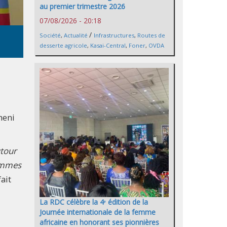
au premier trimestre 2026
07/08/2026 - 20:18
/
Société
,
Actualité
Infrastructures
,
Routes de
desserte agricole
,
Kasai-Central
,
Foner
,
OVDA
heni
utour
sommes
fait
La RDC célèbre la 4ᵉ édition de la
Journée internationale de la femme
africaine en honorant ses pionnières