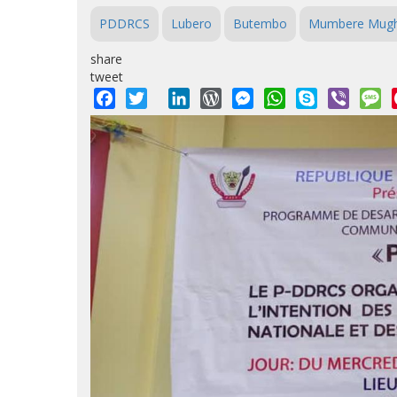
PDDRCS
Lubero
Butembo
Mumbere Mugh
share
tweet
Facebook
Twitter
LinkedIn
WordPress
Messenger
WhatsApp
Skype
Viber
M