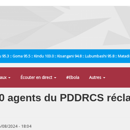
 95.3 :: Goma 95.5 :: Kindu 103.0 :: Kisangani 94.8 :: Lubumbashi 95.8 :: Matad
naux
Écouter en direct
#Ebola
Autres
0 agents du PDDRCS récla
6/08/2024 - 18:04