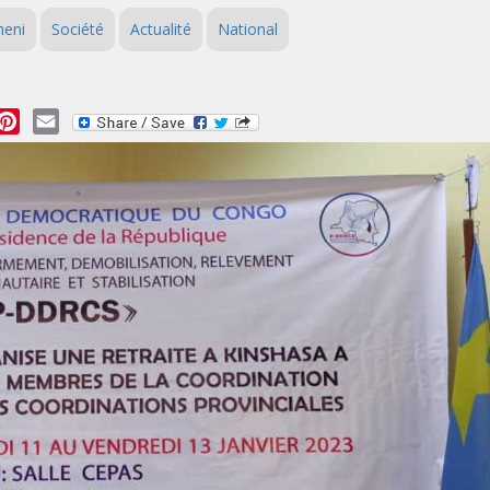
eni
Société
Actualité
National
essage
Pinterest
Email