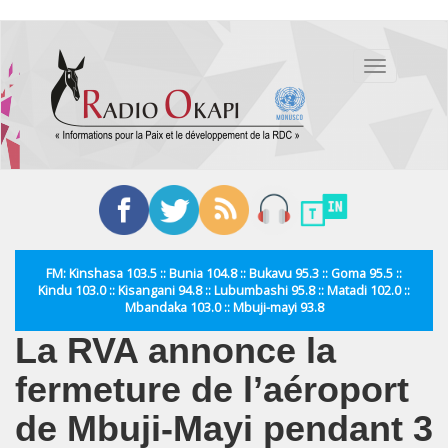
Aller
au
Toggle
contenu
navigation
principal
FM: Kinshasa 103.5 :: Bunia 104.8 :: Bukavu 95.3 :: Goma 95.5 ::
Kindu 103.0 :: Kisangani 94.8 :: Lubumbashi 95.8 :: Matadi 102.0 ::
Mbandaka 103.0 :: Mbuji-mayi 93.8
La RVA annonce la
fermeture de l’aéroport
de Mbuji-Mayi pendant 3