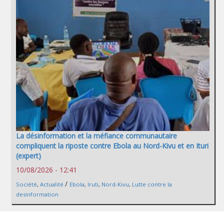
La désinformation et la méfiance communautaire
compliquent la riposte contre Ebola au Nord-Kivu et en Ituri
(expert)
10/08/2026 - 12:41
/
Société
,
Actualité
Ebola
,
Iruti
,
Nord-Kivu
,
Lutte contre la
desinformation