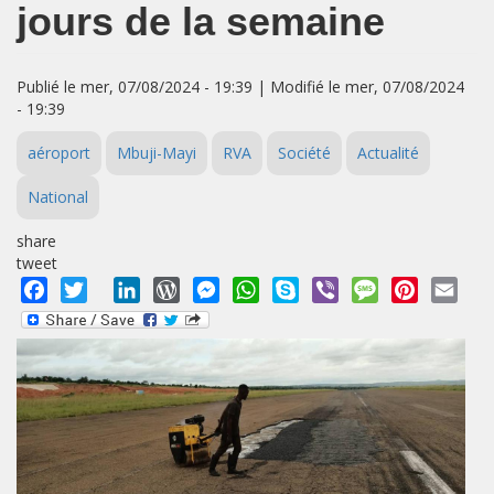
jours de la semaine
Publié le mer, 07/08/2024 - 19:39 | Modifié le mer, 07/08/2024
- 19:39
aéroport
Mbuji-Mayi
RVA
Société
Actualité
National
share
tweet
Facebook
Twitter
LinkedIn
WordPress
Messenger
WhatsApp
Skype
Viber
Message
Pinterest
Emai