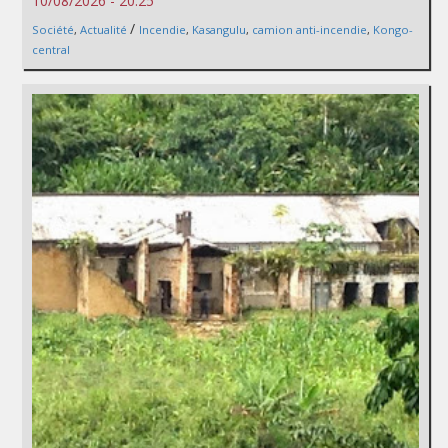
10/08/2026 - 20:25
/
Société
,
Actualité
Incendie
,
Kasangulu
,
camion anti-incendie
,
Kongo-
central