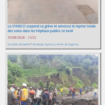
Le SYMECO suspend sa grève et annonce la reprise totale
des soins dans les hôpitaux publics ce lundi
10/08/2026 - 13:52
/
Société
,
Actualité
Kinshasa
,
Symeco
,
levée de la greve