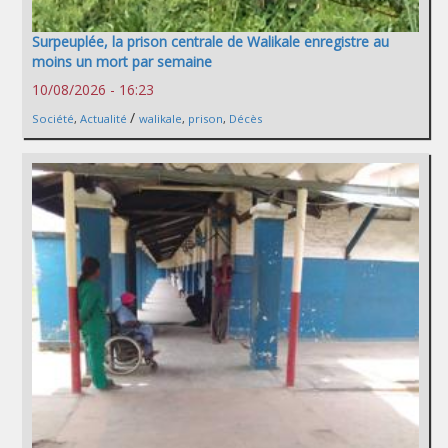
Surpeuplée, la prison centrale de Walikale enregistre au
moins un mort par semaine
10/08/2026 - 16:23
/
Société
,
Actualité
walikale
,
prison
,
Décès