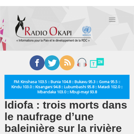
Aller
au
Toggle
contenu
navigation
principal
FM: Kinshasa 103.5 :: Bunia 104.8 :: Bukavu 95.3 :: Goma 95.5 ::
Kindu 103.0 :: Kisangani 94.8 :: Lubumbashi 95.8 :: Matadi 102.0 ::
Mbandaka 103.0 :: Mbuji-mayi 93.8
Idiofa : trois morts dans
le naufrage d’une
baleinière sur la rivière