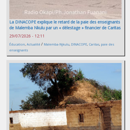
La DINACOPE explique le retard de la paie des enseignants
de Malemba Nkulu par un « délestage » financier de Caritas
29/07/2026 - 12:11
/
Éducation
,
Actualité
Malemba-Njkulu
,
DINACOPE
,
Caritas
,
paie des
enseignants