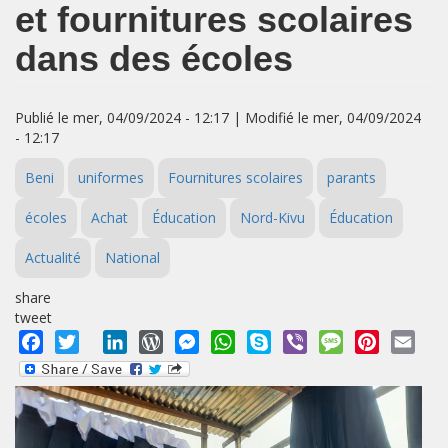
et fournitures scolaires
dans des écoles
Publié le mer, 04/09/2024 - 12:17 | Modifié le mer, 04/09/2024
- 12:17
Beni
uniformes
Fournitures scolaires
parants
écoles
Achat
Éducation
Nord-Kivu
Éducation
Actualité
National
share
tweet
Facebook
Twitter
LinkedIn
WordPress
Messenger
WhatsApp
Skype
Viber
Message
Pinterest
Emai