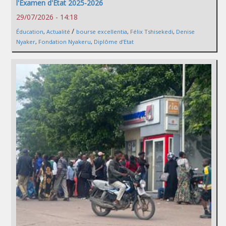
l'Examen d'État 2025-2026
29/07/2026 - 14:18
/
Éducation
,
Actualité
bourse excellentia
,
Félix Tshisekedi
,
Denise
Nyaker
,
Fondation Nyakeru
,
Diplôme d’Etat