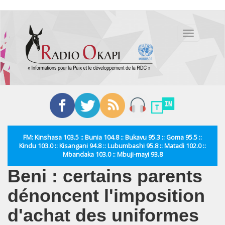
Aller
au
Toggle
contenu
navigation
principal
FM: Kinshasa 103.5 :: Bunia 104.8 :: Bukavu 95.3 :: Goma 95.5 ::
Kindu 103.0 :: Kisangani 94.8 :: Lubumbashi 95.8 :: Matadi 102.0 ::
Mbandaka 103.0 :: Mbuji-mayi 93.8
Beni : certains parents
dénoncent l'imposition
d'achat des uniformes