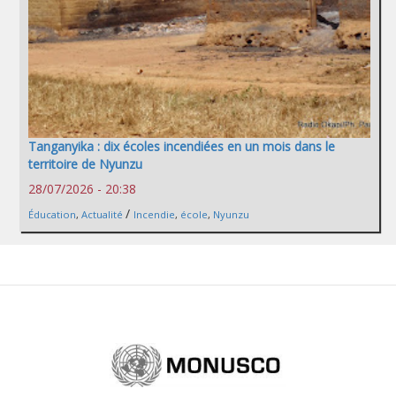
Tanganyika : dix écoles incendiées en un mois dans le
territoire de Nyunzu
28/07/2026 - 20:38
/
Éducation
,
Actualité
Incendie
,
école
,
Nyunzu