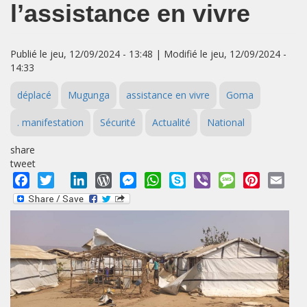
l’assistance en vivre
Publié le jeu, 12/09/2024 - 13:48 | Modifié le jeu, 12/09/2024 -
14:33
déplacé
Mugunga
assistance en vivre
Goma
. manifestation
Sécurité
Actualité
National
share
tweet
Facebook
Twitter
LinkedIn
WordPress
Messenger
WhatsApp
Skype
Viber
Message
Pinterest
Emai