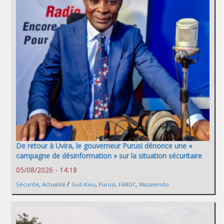
De retour à Uvira, le gouverneur Purusi dénonce une «
campagne de désinformation » sur la situation sécuritaire
05/08/2026 - 14:18
/
Sécurité
,
Actualité
Sud-Kivu
,
Purusi
,
FARDC
,
Wazalendo