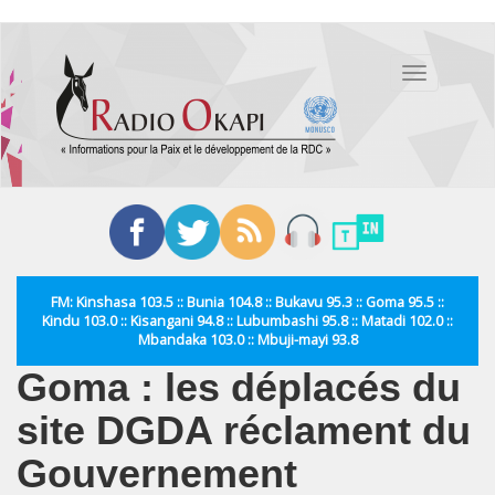
Aller
au
Toggle
contenu
navigation
principal
FM: Kinshasa 103.5 :: Bunia 104.8 :: Bukavu 95.3 :: Goma 95.5 ::
Kindu 103.0 :: Kisangani 94.8 :: Lubumbashi 95.8 :: Matadi 102.0 ::
Mbandaka 103.0 :: Mbuji-mayi 93.8
Goma : les déplacés du
site DGDA réclament du
Gouvernement