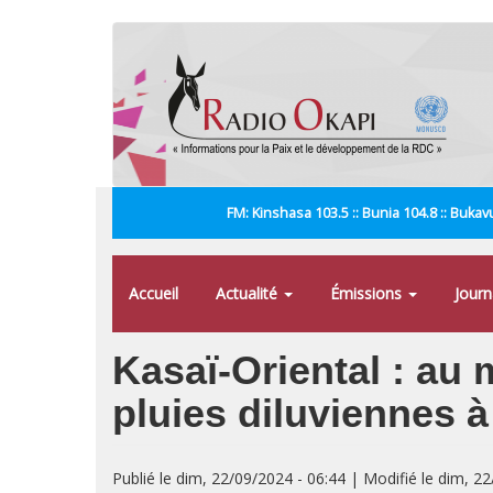
Aller
au
contenu
principal
FM: Kinshasa 103.5 :: Bunia 104.8 :: Bukavu
Accueil
Actualité
Émissions
Jour
Kasaï-Oriental : au 
pluies diluviennes à
Publié le dim, 22/09/2024 - 06:44 | Modifié le dim, 2