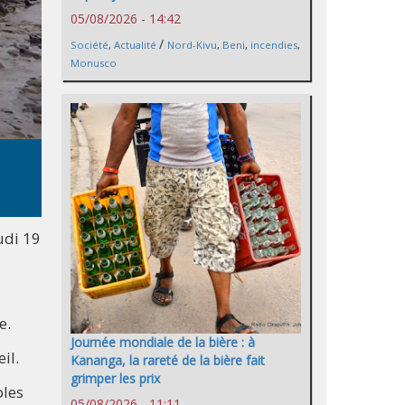
05/08/2026 - 14:42
/
Société
,
Actualité
Nord-Kivu
,
Beni
,
incendies
,
Monusco
udi 19
e.
Journée mondiale de la bière : à
il.
Kananga, la rareté de la bière fait
grimper les prix
oles
05/08/2026 - 11:11