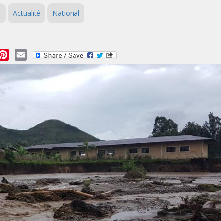
é
Actualité
National
essage
Pinterest
Email