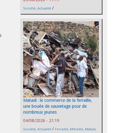
/
Société
,
Actualité
s
Matadi : le commerce de la ferraille,
une bouée de sauvetage pour de
nombreux jeunes
04/08/2026 - 21:19
/
Société
,
Actualité
Ferraille
,
Mitraille
,
Matadi
,