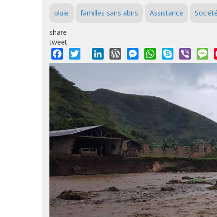
pluie
familles sans abris
Assistance
Sociét
share
tweet
Facebook
Twitter
LinkedIn
WordPress
Messenger
WhatsApp
Skype
Viber
M