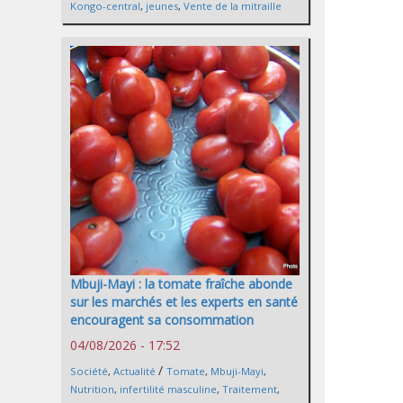
Kongo-central
,
jeunes
,
Vente de la mitraille
Mbuji-Mayi : la tomate fraîche abonde
sur les marchés et les experts en santé
encouragent sa consommation
04/08/2026 - 17:52
/
Société
,
Actualité
Tomate
,
Mbuji-Mayi
,
Nutrition
,
infertilité masculine
,
Traitement
,