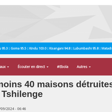
 95.3 :: Goma 95.5 :: Kindu 103.0 :: Kisangani 94.8 :: Lubumbashi 95.8 :: Matad
naux
Écouter en direct
#Ebola
Autres
moins 40 maisons détruites
 Tshilenge
2/09/2024 - 06:46