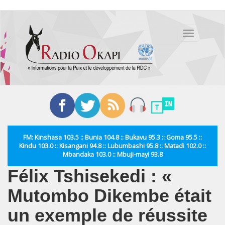
Aller
au
Toggle
contenu
navigation
principal
FM: Kinshasa 103.5 :: Bunia 104.8 :: Bukavu 95.3 :: Goma 95.5 ::
Kindu 103.0 :: Kisangani 94.8 :: Lubumbashi 95.8 :: Matadi 102.0 ::
Mbandaka 103.0 :: Mbuji-mayi 93.8
Félix Tshisekedi : «
Mutombo Dikembe était
un exemple de réussite