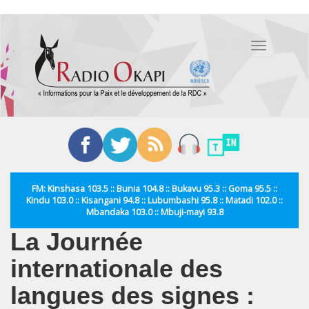
Aller
au
Toggle
contenu
navigation
principal
FM: Kinshasa 103.5 :: Bunia 104.8 :: Bukavu 95.3 :: Goma 95.5 ::
Kindu 103.0 :: Kisangani 94.8 :: Lubumbashi 95.8 :: Matadi 102.0 ::
Mbandaka 103.0 :: Mbuji-mayi 93.8
La Journée
internationale des
langues des signes :