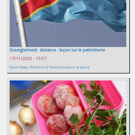
Enseignement distance : leçon sur le patriotisme
17/11/2025 - 15:57
/
Bana Okapi
,
Émissions
Bana Education
,
la patrie