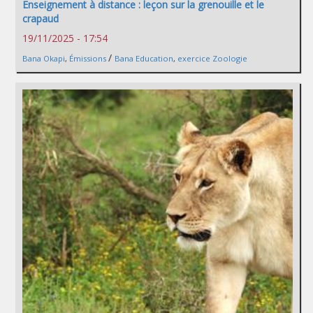
Enseignement à distance : leçon sur la grenouille et le
crapaud
19/11/2025 - 17:54
/
Bana Okapi
,
Émissions
Bana Education
,
exercice Zoologie