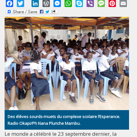
Facebook
Twitter
LinkedIn
WordPress
Messenger
WhatsApp
Skype
Viber
Message
Pinterest
Emai
Des élèves sourds-muets du complexe scolaire l’Esperance.
Radio Okapi/Ph Nana Pluriche Mambu.
Le monde a célébré le 23 septembre dernier, la