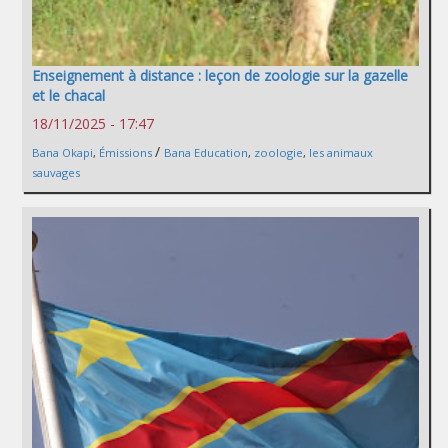
Enseignement à distance : leçon de zoologie sur la gazelle
et le chacal
18/11/2025 - 17:47
/
Bana Okapi
,
Émissions
Bana Education
,
zoologie
,
les animaux
sauvages