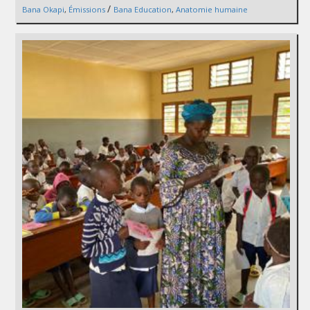
/
Bana Okapi
,
Émissions
Bana Education
,
Anatomie humaine