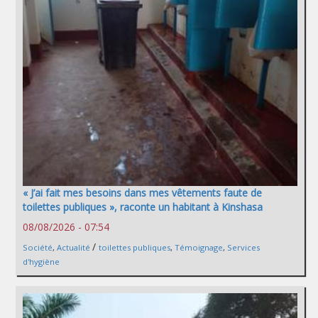
« J’ai fait mes besoins dans mes vêtements faute de
toilettes publiques », raconte un habitant à Kinshasa
08/08/2026 - 07:54
/
Société
,
Actualité
toilettes publiques
,
Témoignage
,
Services
d'hygiène