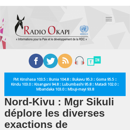
Aller
au
Toggle
contenu
navigation
principal
FM: Kinshasa 103.5 :: Bunia 104.8 :: Bukavu 95.3 :: Goma 95.5 ::
Kindu 103.0 :: Kisangani 94.8 :: Lubumbashi 95.8 :: Matadi 102.0 ::
Mbandaka 103.0 :: Mbuji-mayi 93.8
Nord-Kivu : Mgr Sikuli
déplore les diverses
exactions de