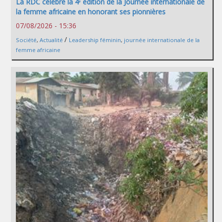
La RDC célèbre la 4ᵉ édition de la Journée internationale de
la femme africaine en honorant ses pionnières
07/08/2026 - 15:36
/
Société
,
Actualité
Leadership féminin
,
journée internationale de la
femme africaine