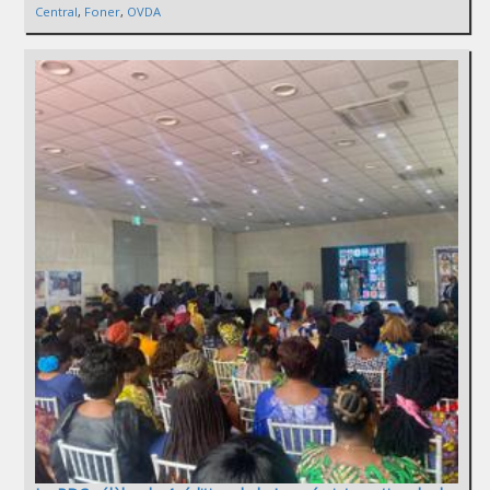
Central
,
Foner
,
OVDA