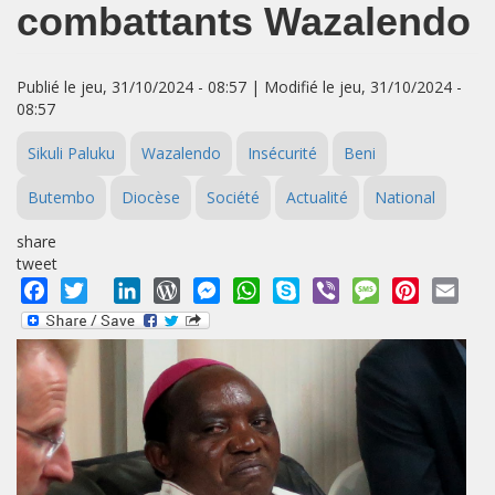
combattants Wazalendo
Publié le jeu, 31/10/2024 - 08:57 | Modifié le jeu, 31/10/2024 -
08:57
Sikuli Paluku
Wazalendo
Insécurité
Beni
Butembo
Diocèse
Société
Actualité
National
share
tweet
Facebook
Twitter
LinkedIn
WordPress
Messenger
WhatsApp
Skype
Viber
Message
Pinterest
Emai