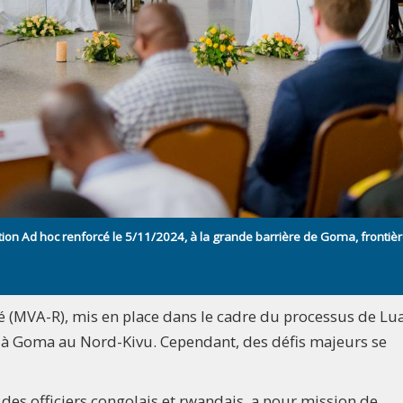
on Ad hoc renforcé le 5/11/2024, à la grande barrière de Goma, frontiè
é (MVA-R), mis en place dans le cadre du processus de Lu
e à Goma au Nord-Kivu. Cependant, des défis majeurs se
t des officiers congolais et rwandais, a pour mission de