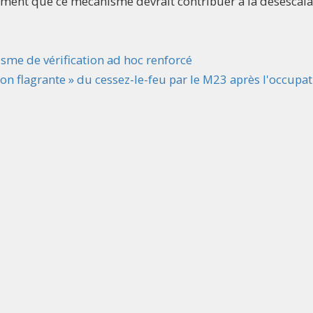
timent que ce mécanisme devrait contribuer à la désescal
me de vérification ad hoc renforcé
ion flagrante » du cessez-le-feu par le M23 après l'occupa