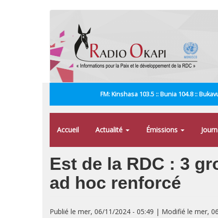
Aller
au
contenu
principal
FM: Kinshasa 103.5 :: Bunia 104.8 :: Bukavu
Accueil
Actualité
Émissions
Jour
Est de la RDC : 3 gr
ad hoc renforcé
Publié le mer, 06/11/2024 - 05:49 | Modifié le mer, 0