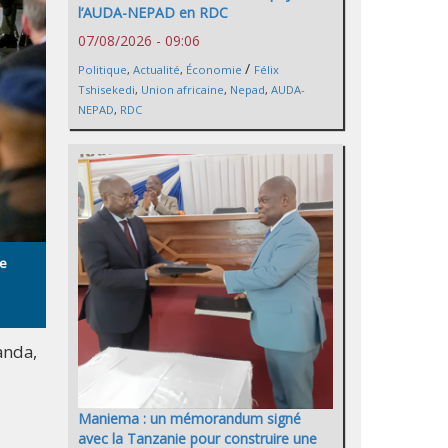
l’AUDA-NEPAD en RDC
07/08/2026 - 09:06
/
Politique
,
Actualité
,
Économie
Félix
Tshisekedi
,
Union africaine
,
Nepad
,
AUDA-
NEPAD
,
RDC
re
anda,
Maniema : un mémorandum signé
avec la Tanzanie pour construire une