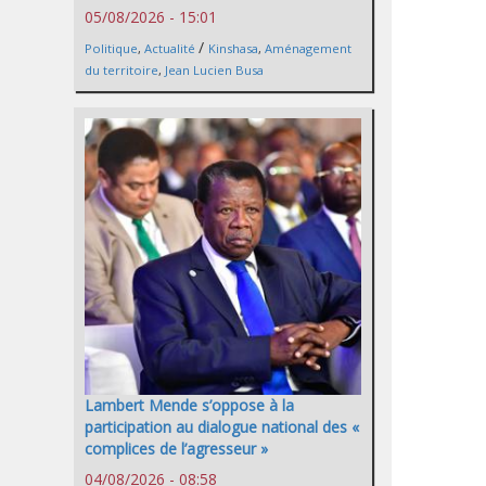
05/08/2026 - 15:01
/
Politique
,
Actualité
Kinshasa
,
Aménagement
du territoire
,
Jean Lucien Busa
Lambert Mende s’oppose à la
participation au dialogue national des «
complices de l’agresseur »
04/08/2026 - 08:58