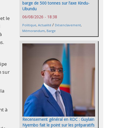
barge de 500 tonnes sur l’axe Kindu-
Ubundu
06/08/2026 - 18:38
et le
/
l
Politique
,
Actualité
Désenclavement
,
Mémorandum
,
Barge
à
s.
uipe
n sur
la
nt à
Recensement général en RDC : Guylain
Nyembo fait le point sur les préparatifs