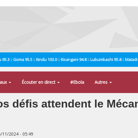
 95.3 :: Goma 95.5 :: Kindu 103.0 :: Kisangani 94.8 :: Lubumbashi 95.8 :: Matad
naux
Écouter en direct
#Ebola
Autres
os défis attendent le Méca
6/11/2024 - 05:49