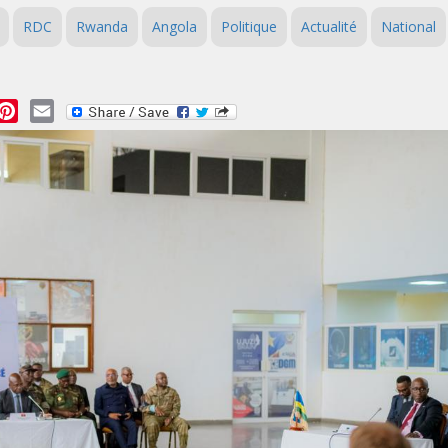
RDC
Rwanda
Angola
Politique
Actualité
National
essage
Pinterest
Email