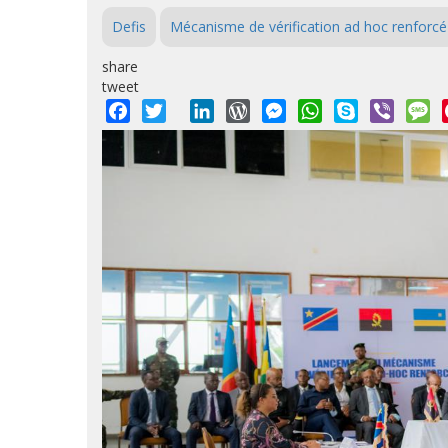
Defis
Mécanisme de vérification ad hoc renforcé
share
tweet
Facebook
Twitter
LinkedIn
WordPress
Messenger
WhatsApp
Skype
Viber
M