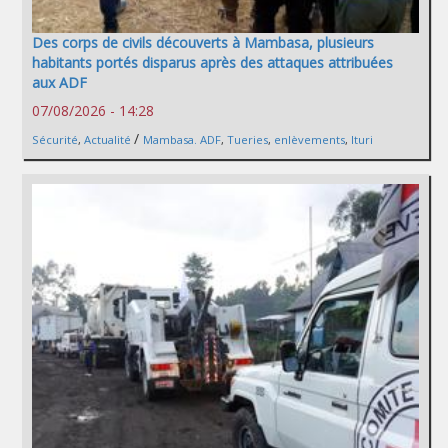
Des corps de civils découverts à Mambasa, plusieurs
habitants portés disparus après des attaques attribuées
aux ADF
07/08/2026 - 14:28
/
Sécurité
,
Actualité
Mambasa. ADF
,
Tueries
,
enlèvements
,
Ituri