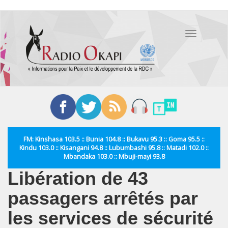
Aller
au
Toggle
contenu
navigation
principal
FM: Kinshasa 103.5 :: Bunia 104.8 :: Bukavu 95.3 :: Goma 95.5 ::
Kindu 103.0 :: Kisangani 94.8 :: Lubumbashi 95.8 :: Matadi 102.0 ::
Mbandaka 103.0 :: Mbuji-mayi 93.8
Libération de 43
passagers arrêtés par
les services de sécurité