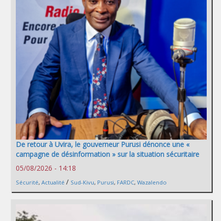
De retour à Uvira, le gouverneur Purusi dénonce une «
campagne de désinformation » sur la situation sécuritaire
05/08/2026 - 14:18
/
Sécurité
,
Actualité
Sud-Kivu
,
Purusi
,
FARDC
,
Wazalendo