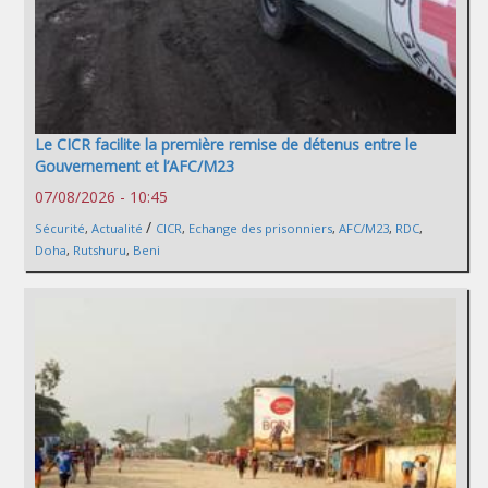
Le CICR facilite la première remise de détenus entre le
Gouvernement et l’AFC/M23
07/08/2026 - 10:45
/
Sécurité
,
Actualité
CICR
,
Echange des prisonniers
,
AFC/M23
,
RDC
,
Doha
,
Rutshuru
,
Beni