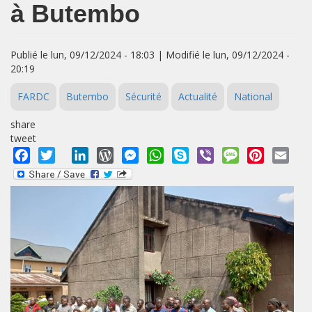
à Butembo
Publié le lun, 09/12/2024 - 18:03 | Modifié le lun, 09/12/2024 -
20:19
FARDC
Butembo
Sécurité
Actualité
National
share
tweet
Facebook
Twitter
LinkedIn
WordPress
Messenger
WhatsApp
Skype
Viber
Message
Pinterest
Emai