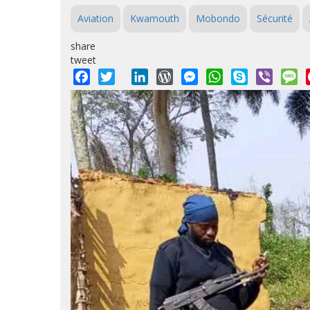
Aviation
Kwamouth
Mobondo
Sécurité
share
tweet
Facebook
Twitter
LinkedIn
WordPress
Messenger
WhatsApp
Skype
Viber
M