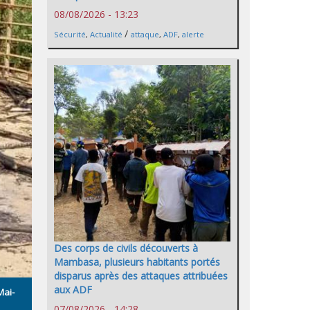
08/08/2026 - 13:23
/
Sécurité
,
Actualité
attaque
,
ADF
,
alerte
Des corps de civils découverts à
Mambasa, plusieurs habitants portés
disparus après des attaques attribuées
aux ADF
Mai-
07/08/2026 - 14:28