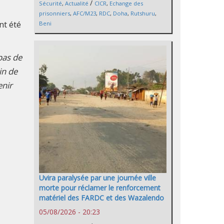
/
Sécurité
,
Actualité
CICR
,
Echange des
prisonniers
,
AFC/M23
,
RDC
,
Doha
,
Rutshuru
,
nt été
Beni
pas de
in de
enir
Uvira paralysée par une journée ville
morte pour réclamer le renforcement
matériel des FARDC et des Wazalendo
05/08/2026 - 20:23