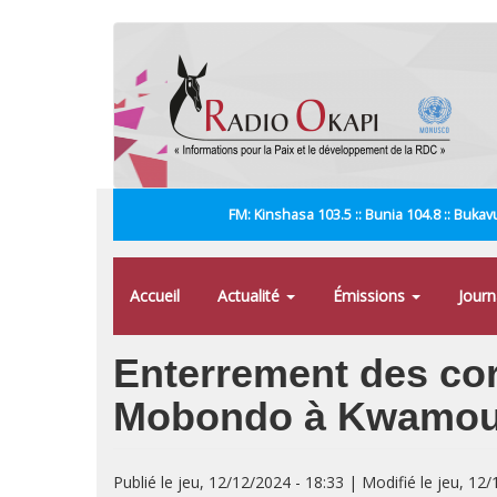
Aller
au
contenu
principal
FM: Kinshasa 103.5 :: Bunia 104.8 :: Bukavu
Accueil
Actualité
Émissions
Jour
Enterrement des cor
Mobondo à Kwamou
Publié le jeu, 12/12/2024 - 18:33 | Modifié le jeu, 12