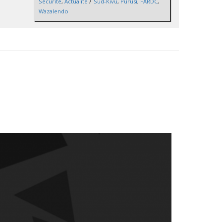
/
Sécurité
,
Actualité
Sud-Kivu
,
Purusi
,
FARDC
,
Wazalendo