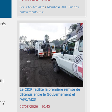
/
Sécurité
,
Actualité
Mambasa. ADF
,
Tueries
,
enlèvements
,
Ituri
rrés
ils
t
Le CICR facilite la première remise de
détenus entre le Gouvernement et
l’AFC/M23
n’y
07/08/2026 - 10:45