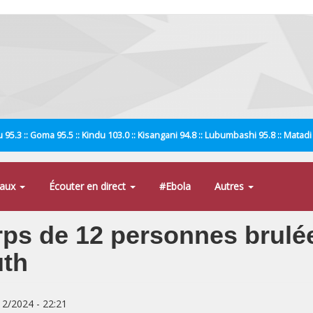
 95.3 :: Goma 95.5 :: Kindu 103.0 :: Kisangani 94.8 :: Lubumbashi 95.8 :: Matad
naux
Écouter en direct
#Ebola
Autres
ps de 12 personnes brulée
th
/12/2024 - 22:21