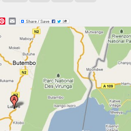
essage
Pinterest
Email