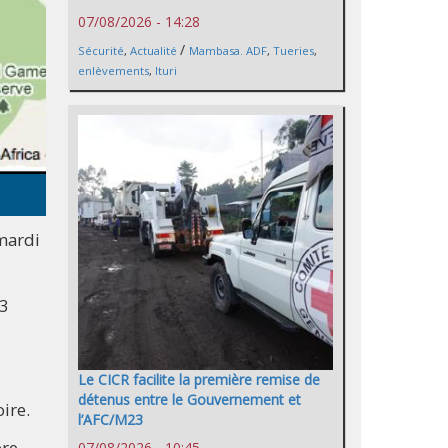
07/08/2026 - 14:28
/
Sécurité
,
Actualité
Mambasa. ADF
,
Tueries
,
enlèvements
,
Ituri
 mardi
23
Le CICR facilite la première remise de
détenus entre le Gouvernement et
ire.
l’AFC/M23
ère
07/08/2026 - 10:45