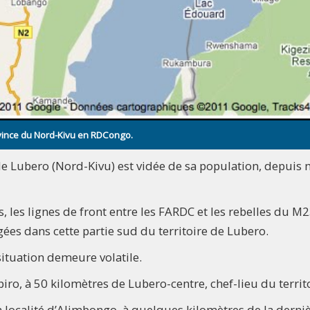
rovince du Nord-Kivu en RDCongo.
e de Lubero (Nord-Kivu) est vidée de sa population, depuis
s, les lignes de front entre les FARDC et les rebelles du M
ées dans cette partie sud du territoire de Lubero.
situation demeure volatile.
iro, à 50 kilomètres de Lubero-centre, chef-lieu du territo
a localité d’Alimbongo, à quelques kilomètres de la derni