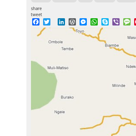
share
tweet
Facebook
Twitter
LinkedIn
WordPress
Messenger
WhatsApp
Skype
Viber
M