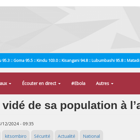
 95.3 :: Goma 95.5 :: Kindu 103.0 :: Kisangani 94.8 :: Lubumbashi 95.8 :: Matad
naux
Écouter en direct
#Ebola
Autres
 vidé de sa population à 
8/12/2024 - 09:35
kitsombiro
Sécurité
Actualité
National