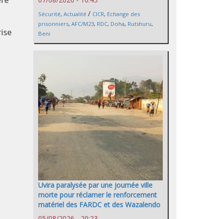
/
Sécurité
,
Actualité
CICR
,
Echange des
prisonniers
,
AFC/M23
,
RDC
,
Doha
,
Rutshuru
,
rise
Beni
Uvira paralysée par une journée ville
morte pour réclamer le renforcement
matériel des FARDC et des Wazalendo
05/08/2026 - 20:23