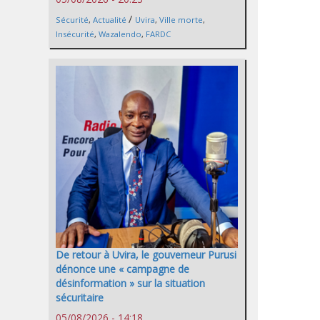
/
Sécurité
,
Actualité
Uvira
,
Ville morte
,
Insécurité
,
Wazalendo
,
FARDC
De retour à Uvira, le gouverneur Purusi
dénonce une « campagne de
désinformation » sur la situation
sécuritaire
05/08/2026 - 14:18