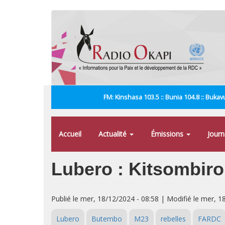
Aller
au
contenu
principal
FM: Kinshasa 103.5 :: Bunia 104.8 :: Bukavu
Accueil
Actualité
Émissions
Jour
Lubero : Kitsombiro
Publié le mer, 18/12/2024 - 08:58 | Modifié le mer, 1
Lubero
Butembo
M23
rebelles
FARDC