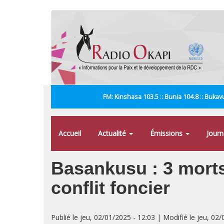
Aller
au
contenu
principal
FM: Kinshasa 103.5 :: Bunia 104.8 :: Bukavu
Accueil
Actualité
Émissions
Jour
Basankusu : 3 morts
conflit foncier
Publié le jeu, 02/01/2025 - 12:03 | Modifié le jeu, 02