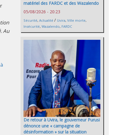
matériel des FARDC et des Wazalendo
r
05/08/2026 - 20:23
/
Sécurité
,
Actualité
Uvira
,
Ville morte
,
ation
Insécurité
,
Wazalendo
,
FARDC
é. Au
 à
De retour à Uvira, le gouverneur Purusi
dénonce une « campagne de
désinformation » sur la situation