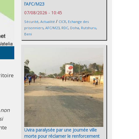
l’AFC/M23
07/08/2026 - 10:45
/
Sécurité
,
Actualité
CICR
,
Echange des
prisonniers
,
AFC/M23
,
RDC
,
Doha
,
Rutshuru
,
Beni
itoire
t non
si
nte
Uvira paralysée par une journée ville
morte pour réclamer le renforcement