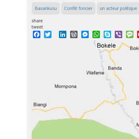
Basankusu
Conflit foncier
un acteur politique
share
tweet
Facebook
Twitter
LinkedIn
WordPress
Messenger
WhatsApp
Skype
Viber
M