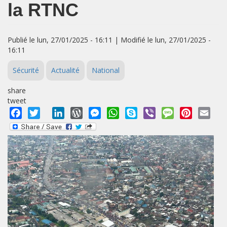
la RTNC
Publié le lun, 27/01/2025 - 16:11 | Modifié le lun, 27/01/2025 -
16:11
Sécurité
Actualité
National
share
tweet
Facebook
Twitter
LinkedIn
WordPress
Messenger
WhatsApp
Skype
Viber
Message
Pinterest
Emai