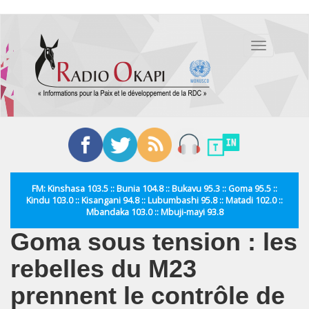
Aller
au
Toggle
contenu
navigation
principal
FM: Kinshasa 103.5 :: Bunia 104.8 :: Bukavu 95.3 :: Goma 95.5 ::
Kindu 103.0 :: Kisangani 94.8 :: Lubumbashi 95.8 :: Matadi 102.0 ::
Mbandaka 103.0 :: Mbuji-mayi 93.8
Goma sous tension : les
rebelles du M23
prennent le contrôle de