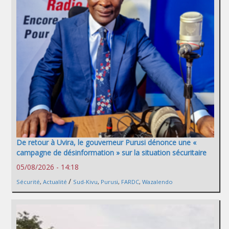
De retour à Uvira, le gouverneur Purusi dénonce une «
campagne de désinformation » sur la situation sécuritaire
05/08/2026 - 14:18
/
Sécurité
,
Actualité
Sud-Kivu
,
Purusi
,
FARDC
,
Wazalendo