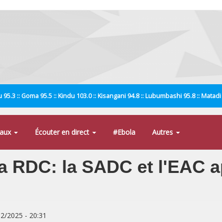
 95.3 :: Goma 95.5 :: Kindu 103.0 :: Kisangani 94.8 :: Lubumbashi 95.8 :: Matad
naux
Écouter en direct
#Ebola
Autres
la RDC: la SADC et l'EAC a
02/2025 - 20:31