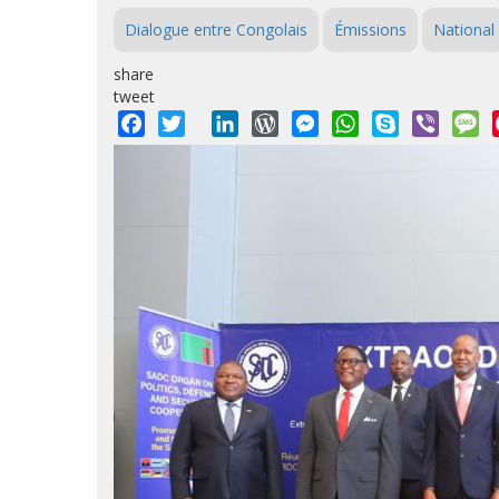
Dialogue entre Congolais
Émissions
National
share
tweet
Facebook
Twitter
LinkedIn
WordPress
Messenger
WhatsApp
Skype
Viber
M