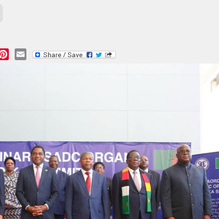
essage
Pinterest
Email