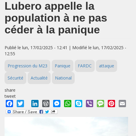
Lubero appelle la
population à ne pas
céder à la panique
Publié le lun, 17/02/2025 - 12:41 | Modifié le lun, 17/02/2025 -
12:55
Progression du M23
Panique
FARDC
attaque
Sécurité
Actualité
National
share
tweet
Facebook
Twitter
LinkedIn
WordPress
Messenger
WhatsApp
Skype
Viber
Message
Pinterest
Emai