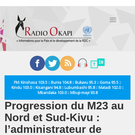
Aller
au
Toggle
contenu
navigation
principal
FM: Kinshasa 103.5 :: Bunia 104.8 :: Bukavu 95.3 :: Goma 95.5 ::
Kindu 103.0 :: Kisangani 94.8 :: Lubumbashi 95.8 :: Matadi 102.0 ::
Mbandaka 103.0 :: Mbuji-mayi 93.8
Progression du M23 au
Nord et Sud-Kivu :
l’administrateur de