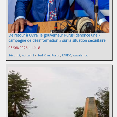
De retour à Uvira, le gouverneur Purusi dénonce une «
campagne de désinformation » sur la situation sécuritaire
05/08/2026 - 14:18
/
Sécurité
,
Actualité
Sud-Kivu
,
Purusi
,
FARDC
,
Wazalendo