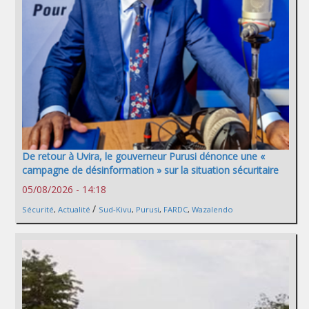
De retour à Uvira, le gouverneur Purusi dénonce une «
campagne de désinformation » sur la situation sécuritaire
05/08/2026 - 14:18
/
Sécurité
,
Actualité
Sud-Kivu
,
Purusi
,
FARDC
,
Wazalendo