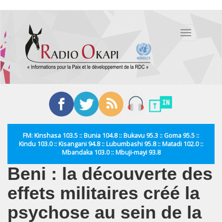
Aller
au
Toggle
contenu
navigation
principal
FM: Kinshasa 103.5 :: Bunia 104.8 :: Bukavu 95.3 :: Goma 95.5 ::
Kindu 103.0 :: Kisangani 94.8 :: Lubumbashi 95.8 :: Matadi 102.0 ::
Mbandaka 103.0 :: Mbuji-mayi 93.8
Beni : la découverte des
effets militaires créé la
psychose au sein de la