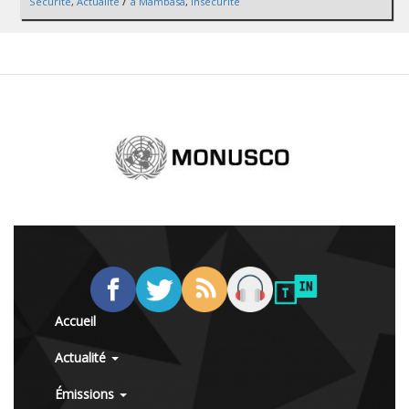
/
Sécurité
,
Actualité
a Mambasa
,
Insécurité
Accueil
Actualité
Émissions