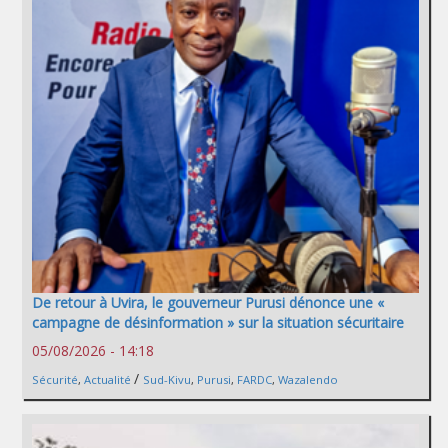
De retour à Uvira, le gouverneur Purusi dénonce une «
campagne de désinformation » sur la situation sécuritaire
05/08/2026 - 14:18
/
Sécurité
,
Actualité
Sud-Kivu
,
Purusi
,
FARDC
,
Wazalendo