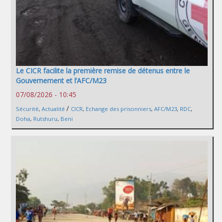
Le CICR facilite la première remise de détenus entre le
Gouvernement et l’AFC/M23
07/08/2026 - 10:45
/
Sécurité
,
Actualité
CICR
,
Echange des prisonniers
,
AFC/M23
,
RDC
,
Doha
,
Rutshuru
,
Beni