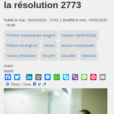
la résolution 2773
Publié le mar, 18/03/2025 - 15:42 | Modifié le mer, 19/03/2025
- 18:49
Thérèse Kayikwamba Wagner
ministre d&#039;Etat
Affaires étrangères
Harare
réunion ministérielle
Harare Zimbabwe
Sécurité
Actualité
National
share
tweet
Facebook
Twitter
LinkedIn
WordPress
Messenger
WhatsApp
Skype
Viber
Message
Pinterest
Emai