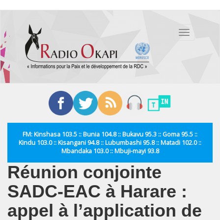
Aller
au
Toggle
contenu
navigation
principal
FM: Kinshasa 103.5 :: Bunia 104.8 :: Bukavu 95.3 :: Goma 95.5 ::
Kindu 103.0 :: Kisangani 94.8 :: Lubumbashi 95.8 :: Matadi 102.0 ::
Mbandaka 103.0 :: Mbuji-mayi 93.8
Réunion conjointe
SADC-EAC à Harare :
appel à l’application de