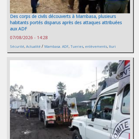
Des corps de civils découverts à Mambasa, plusieurs
habitants portés disparus après des attaques attribuées
aux ADF
07/08/2026 - 14:28
/
Sécurité
,
Actualité
Mambasa. ADF
,
Tueries
,
enlèvements
,
Ituri