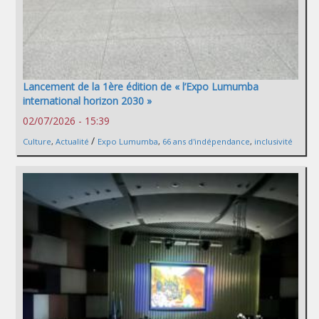
Lancement de la 1ère édition de « l’Expo Lumumba
international horizon 2030 »
02/07/2026 - 15:39
/
Culture
,
Actualité
Expo Lumumba
,
66 ans d'indépendance
,
inclusivité