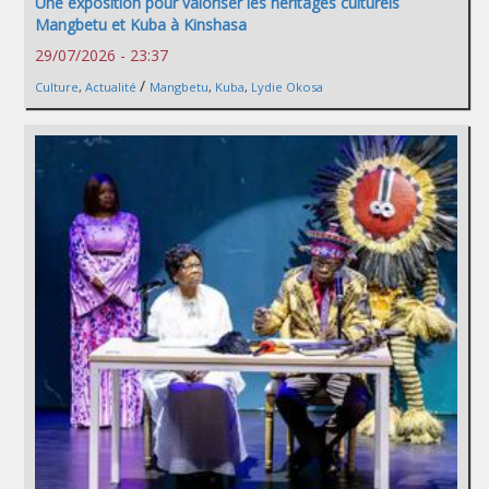
Une exposition pour valoriser les héritages culturels
Mangbetu et Kuba à Kinshasa
29/07/2026 - 23:37
/
Culture
,
Actualité
Mangbetu
,
Kuba
,
Lydie Okosa