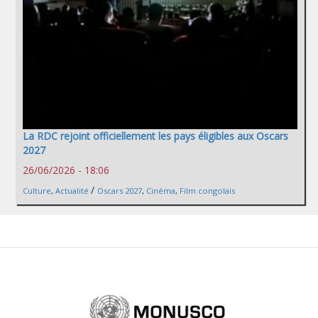
La RDC rejoint officiellement les pays éligibles aux Oscars
2027
26/06/2026 - 18:06
/
Culture
,
Actualité
Oscars 2027
,
Cinéma
,
Film congolais