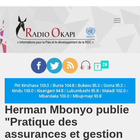
Aller
au
Toggle
contenu
navigation
principal
FM: Kinshasa 103.5 :: Bunia 104.8 :: Bukavu 95.3 :: Goma 95.5 ::
Kindu 103.0 :: Kisangani 94.8 :: Lubumbashi 95.8 :: Matadi 102.0 ::
Mbandaka 103.0 :: Mbuji-mayi 93.8
Herman Mbonyo publie
"Pratique des
assurances et gestion