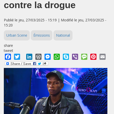
contre la drogue
Publié le jeu, 27/03/2025 - 15:19 | Modifié le jeu, 27/03/2025 -
15:20
Urban Scene
Émissions
National
share
tweet
Facebook
Twitter
LinkedIn
WordPress
Messenger
WhatsApp
Skype
Viber
Message
Pinterest
Emai