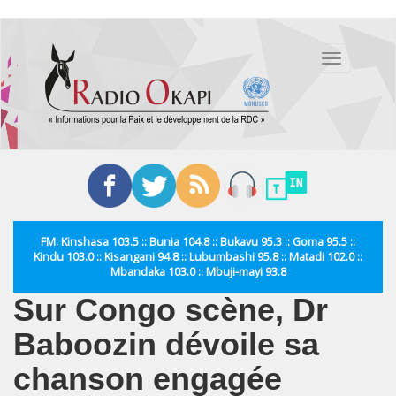
Aller
au
Toggle
contenu
navigation
principal
FM: Kinshasa 103.5 :: Bunia 104.8 :: Bukavu 95.3 :: Goma 95.5 ::
Kindu 103.0 :: Kisangani 94.8 :: Lubumbashi 95.8 :: Matadi 102.0 ::
Mbandaka 103.0 :: Mbuji-mayi 93.8
Sur Congo scène, Dr
Baboozin dévoile sa
chanson engagée