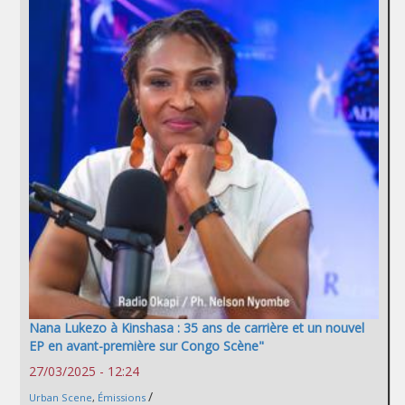
Nana Lukezo à Kinshasa : 35 ans de carrière et un nouvel
EP en avant-première sur Congo Scène"
27/03/2025 - 12:24
/
Urban Scene
,
Émissions