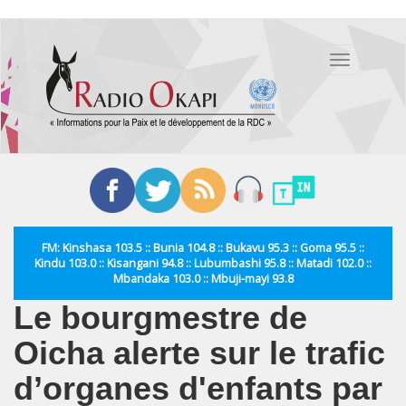
Aller
au
Toggle
contenu
navigation
principal
FM: Kinshasa 103.5 :: Bunia 104.8 :: Bukavu 95.3 :: Goma 95.5 ::
Kindu 103.0 :: Kisangani 94.8 :: Lubumbashi 95.8 :: Matadi 102.0 ::
Mbandaka 103.0 :: Mbuji-mayi 93.8
Le bourgmestre de
Oicha alerte sur le trafic
d’organes d'enfants par