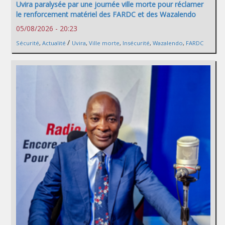
Uvira paralysée par une journée ville morte pour réclamer
le renforcement matériel des FARDC et des Wazalendo
05/08/2026 - 20:23
/
Sécurité
,
Actualité
Uvira
,
Ville morte
,
Insécurité
,
Wazalendo
,
FARDC