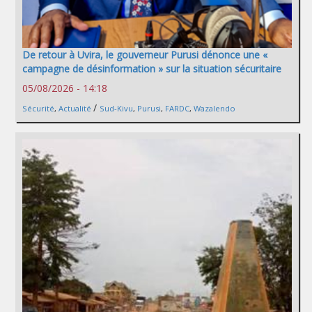
De retour à Uvira, le gouverneur Purusi dénonce une «
campagne de désinformation » sur la situation sécuritaire
05/08/2026 - 14:18
/
Sécurité
,
Actualité
Sud-Kivu
,
Purusi
,
FARDC
,
Wazalendo