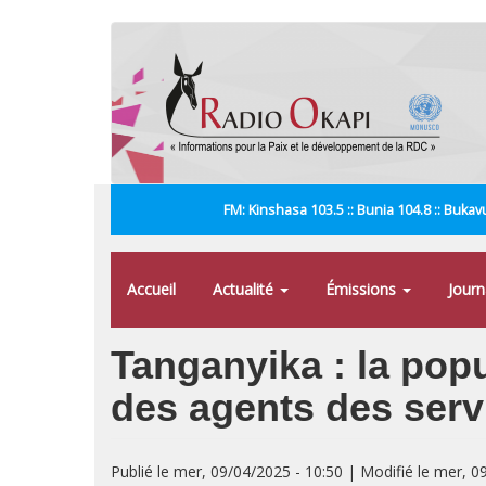
Aller
au
contenu
principal
FM: Kinshasa 103.5 :: Bunia 104.8 :: Bukavu
Accueil
Actualité
Émissions
Jour
Tanganyika : la pop
des agents des servi
Publié le mer, 09/04/2025 - 10:50 | Modifié le mer, 0