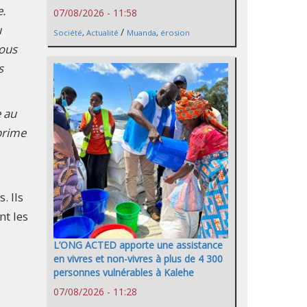
e.
07/08/2026 - 11:58
u
/
Société
,
Actualité
Muanda
,
érosion
nous
s
 au
prime
. Ils
nt les
L’ONG ACTED apporte une assistance
en vivres et non-vivres à plus de 4 300
personnes vulnérables à Kalehe
07/08/2026 - 11:28