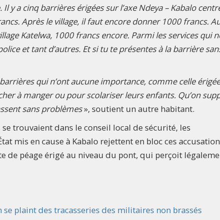
l y a cinq barrières érigées sur l’axe Ndeya – Kabalo centr
rancs. Après le village, il faut encore donner 1000 francs. A
llage Katelwa, 1000 francs encore. Parmi les services qui 
police et tant d’autres. Et si tu te présentes à la barrière san
arrières qui n’ont aucune importance, comme celle érigée
cher à manger ou pour scolariser leurs enfants. Qu’on sup
passent sans problèmes
», soutient un autre habitant.
e trouvaient dans le conseil local de sécurité, les
État mis en cause à Kabalo rejettent en bloc ces accusations
e de péage érigé au niveau du pont, qui perçoit légaleme
se plaint des tracasseries des militaires non brassés