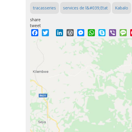
tracasseries
services de l&#039;Etat
Kabalo
share
tweet
Facebook
Twitter
LinkedIn
WordPress
Messenger
WhatsApp
Skype
Viber
M