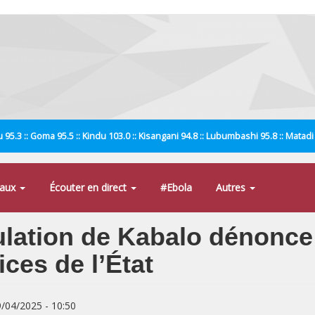
 95.3 :: Goma 95.5 :: Kindu 103.0 :: Kisangani 94.8 :: Lubumbashi 95.8 :: Matad
naux
Écouter en direct
#Ebola
Autres
ulation de Kabalo dénonce 
ces de l’État
9/04/2025 - 10:50