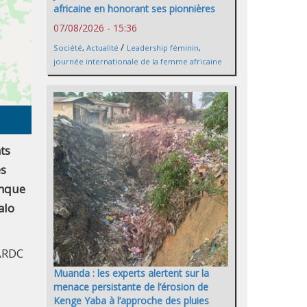
africaine en honorant ses pionnières
07/08/2026 - 15:36
/
Société
,
Actualité
Leadership féminin
,
journée internationale de la femme africaine
ts
es
onque
alo
FARDC
Muanda : les experts alertent sur la
menace persistante de l’érosion de
Kenge Yaba à l’approche des pluies