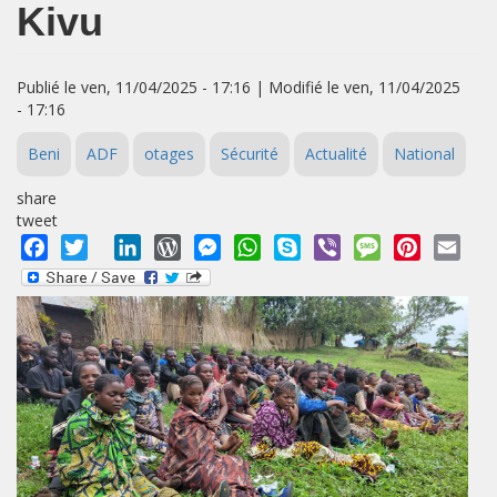
Kivu
Publié le ven, 11/04/2025 - 17:16 | Modifié le ven, 11/04/2025
- 17:16
Beni
ADF
otages
Sécurité
Actualité
National
share
tweet
Facebook
Twitter
LinkedIn
WordPress
Messenger
WhatsApp
Skype
Viber
Message
Pinterest
Emai