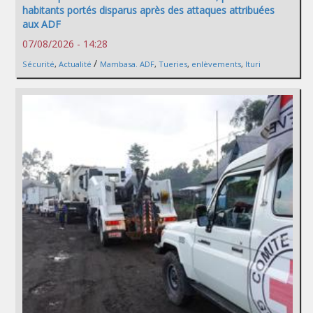
habitants portés disparus après des attaques attribuées
aux ADF
07/08/2026 - 14:28
/
Sécurité
,
Actualité
Mambasa. ADF
,
Tueries
,
enlèvements
,
Ituri