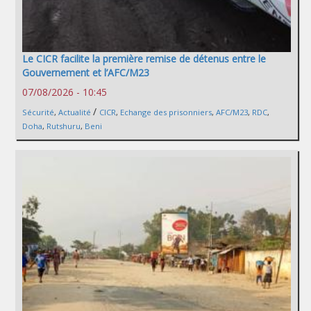
Le CICR facilite la première remise de détenus entre le
Gouvernement et l’AFC/M23
07/08/2026 - 10:45
/
Sécurité
,
Actualité
CICR
,
Echange des prisonniers
,
AFC/M23
,
RDC
,
Doha
,
Rutshuru
,
Beni