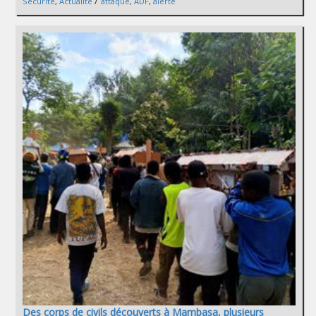
/
Sécurité
,
Actualité
attaque
,
ADF
,
alerte
Des corps de civils découverts à Mambasa, plusieurs