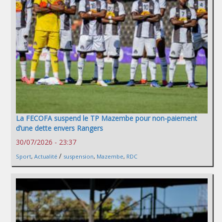
La FECOFA suspend le TP Mazembe pour non-paiement
d’une dette envers Rangers
30/07/2026 - 23:37
/
Sport
,
Actualité
suspension
,
Mazembe
,
RDC