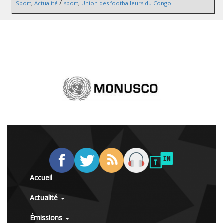
/
Sport
,
Actualité
sport
,
Union des footballeurs du Congo
Accueil
Actualité
Émissions