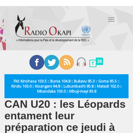
Aller
au
Toggle
contenu
navigation
principal
FM: Kinshasa 103.5 :: Bunia 104.8 :: Bukavu 95.3 :: Goma 95.5 ::
Kindu 103.0 :: Kisangani 94.8 :: Lubumbashi 95.8 :: Matadi 102.0 ::
Mbandaka 103.0 :: Mbuji-mayi 93.8
CAN U20 : les Léopards
entament leur
préparation ce jeudi à