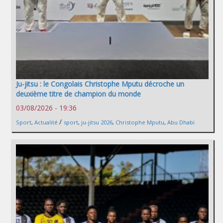
Ju-jitsu : le Congolais Christophe Mputu décroche un
deuxième titre de champion du monde
03/08/2026 - 19:36
/
Sport
,
Actualité
sport
,
ju-jitsu 2026
,
Christophe Mputu
,
Abu Dhabi