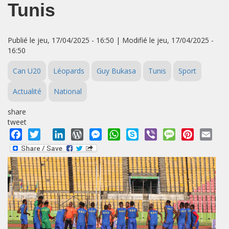
Tunis
Publié le jeu, 17/04/2025 - 16:50 | Modifié le jeu, 17/04/2025 -
16:50
Can U20
Léopards
Guy Bukasa
Tunis
Sport
Actualité
National
share
tweet
Facebook
Twitter
LinkedIn
WordPress
Messenger
WhatsApp
Skype
Viber
Message
Pinterest
Emai