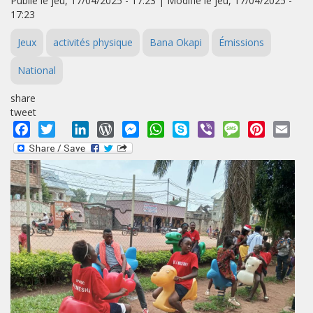
Publié le jeu, 17/04/2025 - 17:23 | Modifié le jeu, 17/04/2025 -
17:23
Jeux
activités physique
Bana Okapi
Émissions
National
share
tweet
Facebook
Twitter
LinkedIn
WordPress
Messenger
WhatsApp
Skype
Viber
Message
Pinterest
Emai