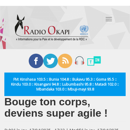
Aller
au
Toggle
contenu
navigation
principal
FM: Kinshasa 103.5 :: Bunia 104.8 :: Bukavu 95.3 :: Goma 95.5 ::
Kindu 103.0 :: Kisangani 94.8 :: Lubumbashi 95.8 :: Matadi 102.0 ::
Mbandaka 103.0 :: Mbuji-mayi 93.8
Bouge ton corps,
deviens super agile !