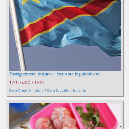
Enseignement distance : leçon sur le patriotisme
17/11/2025 - 15:57
/
Bana Okapi
,
Émissions
Bana Education
,
la patrie