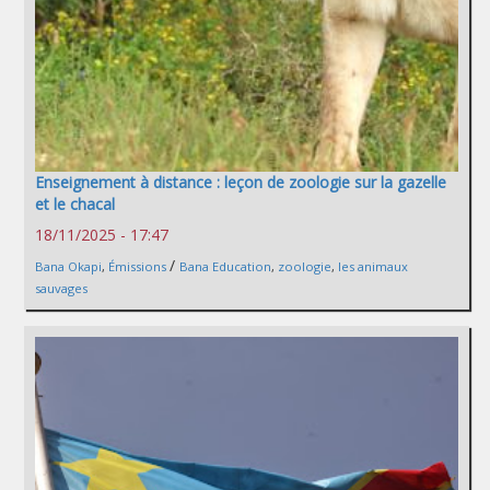
Enseignement à distance : leçon de zoologie sur la gazelle
et le chacal
18/11/2025 - 17:47
/
Bana Okapi
,
Émissions
Bana Education
,
zoologie
,
les animaux
sauvages