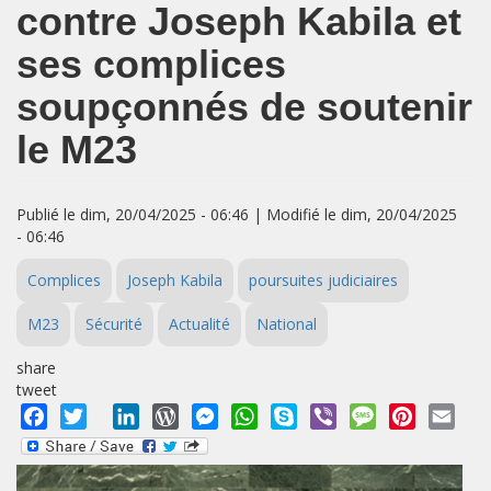
contre Joseph Kabila et
ses complices
soupçonnés de soutenir
le M23
Publié le dim, 20/04/2025 - 06:46 | Modifié le dim, 20/04/2025
- 06:46
Complices
Joseph Kabila
poursuites judiciaires
M23
Sécurité
Actualité
National
share
tweet
Facebook
Twitter
LinkedIn
WordPress
Messenger
WhatsApp
Skype
Viber
Message
Pinterest
Emai