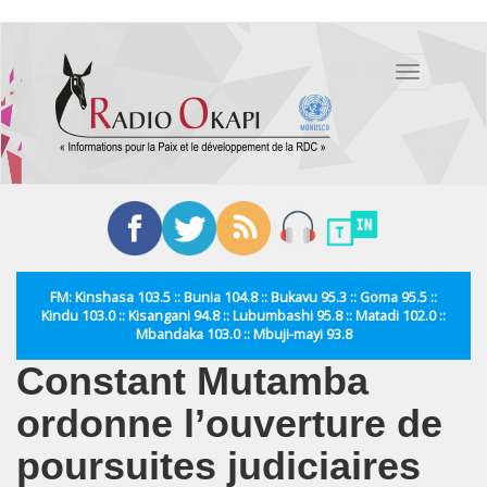
Aller
au
Toggle
contenu
navigation
principal
FM: Kinshasa 103.5 :: Bunia 104.8 :: Bukavu 95.3 :: Goma 95.5 ::
Kindu 103.0 :: Kisangani 94.8 :: Lubumbashi 95.8 :: Matadi 102.0 ::
Mbandaka 103.0 :: Mbuji-mayi 93.8
Constant Mutamba
ordonne l’ouverture de
poursuites judiciaires