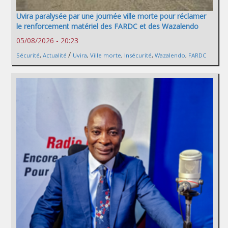
Uvira paralysée par une journée ville morte pour réclamer
le renforcement matériel des FARDC et des Wazalendo
05/08/2026 - 20:23
/
Sécurité
,
Actualité
Uvira
,
Ville morte
,
Insécurité
,
Wazalendo
,
FARDC