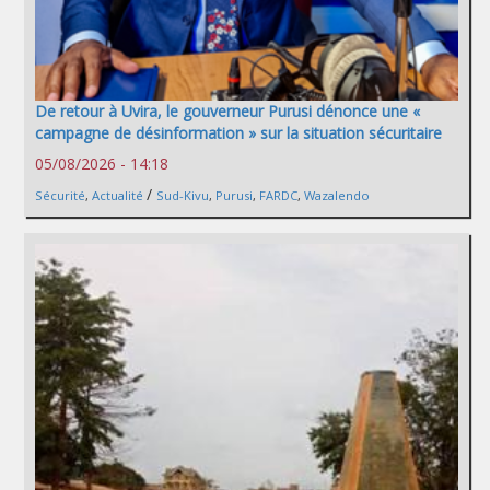
De retour à Uvira, le gouverneur Purusi dénonce une «
campagne de désinformation » sur la situation sécuritaire
05/08/2026 - 14:18
/
Sécurité
,
Actualité
Sud-Kivu
,
Purusi
,
FARDC
,
Wazalendo