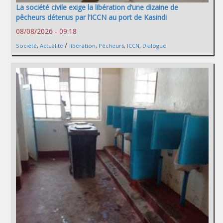
La société civile exige la libération d’une dizaine de
pêcheurs détenus par l’ICCN au port de Kasindi
08/08/2026 - 09:18
/
Société
,
Actualité
libération
,
Pêcheurs
,
ICCN
,
Dialogue