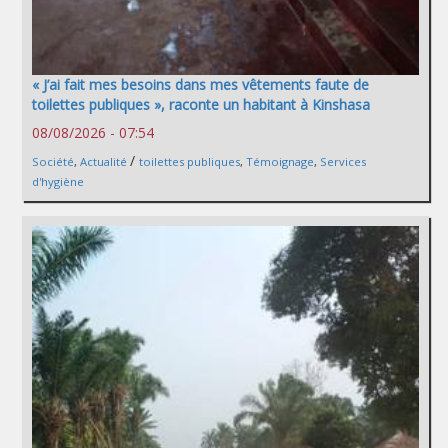
« J’ai fait mes besoins dans mes vêtements faute de
toilettes publiques », raconte un habitant à Kinshasa
08/08/2026 - 07:54
/
Société
,
Actualité
toilettes publiques
,
Témoignage
,
Services
d'hygiène