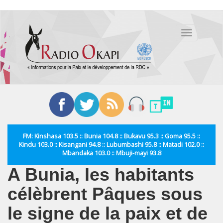
Aller
au
Toggle
contenu
navigation
principal
FM: Kinshasa 103.5 :: Bunia 104.8 :: Bukavu 95.3 :: Goma 95.5 ::
Kindu 103.0 :: Kisangani 94.8 :: Lubumbashi 95.8 :: Matadi 102.0 ::
Mbandaka 103.0 :: Mbuji-mayi 93.8
A Bunia, les habitants
célèbrent Pâques sous
le signe de la paix et de