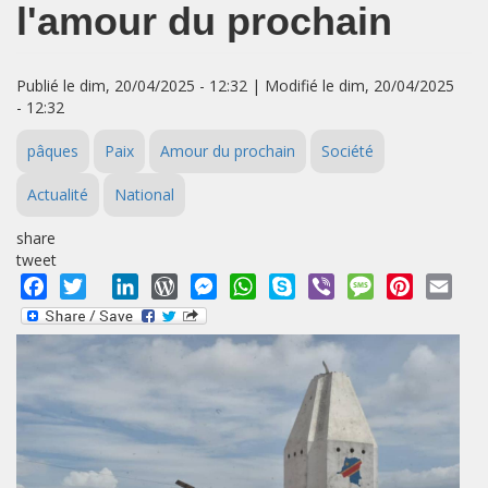
l'amour du prochain
Publié le dim, 20/04/2025 - 12:32 | Modifié le dim, 20/04/2025
- 12:32
pâques
Paix
Amour du prochain
Société
Actualité
National
share
tweet
Facebook
Twitter
LinkedIn
WordPress
Messenger
WhatsApp
Skype
Viber
Message
Pinterest
Emai