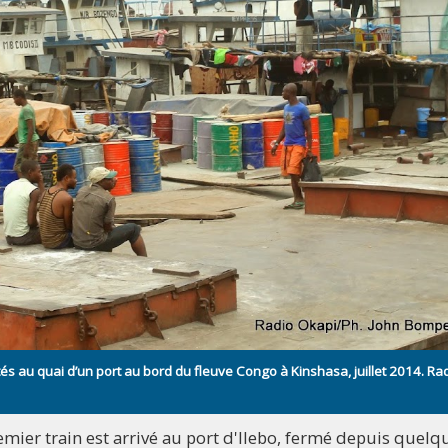
 au quai d’un port au bord du fleuve Congo à Kinshasa, juillet 2014. Ra
emier train est arrivé au port d'Ilebo, fermé depuis quelq