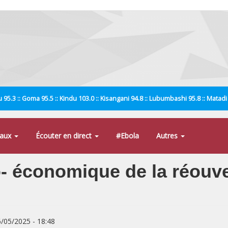
 95.3 :: Goma 95.5 :: Kindu 103.0 :: Kisangani 94.8 :: Lubumbashi 95.8 :: Matad
naux
Écouter en direct
#Ebola
Autres
o- économique de la réouve
6/05/2025 - 18:48