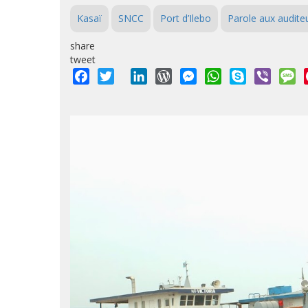
Kasaï
SNCC
Port d’Ilebo
Parole aux audite
share
tweet
Facebook
Twitter
LinkedIn
WordPress
Messenger
WhatsApp
Skype
Viber
M