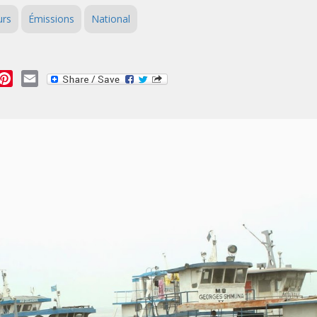
urs
Émissions
National
essage
Pinterest
Email