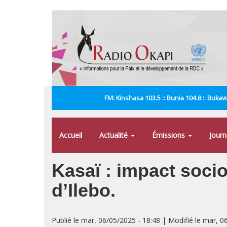
Aller
au
contenu
principal
FM: Kinshasa 103.5 :: Bunia 104.8 :: Bukavu
Accueil
Actualité
Émissions
Jour
Kasaï : impact soci
d’Ilebo.
Publié le mar, 06/05/2025 - 18:48 | Modifié le mar, 0