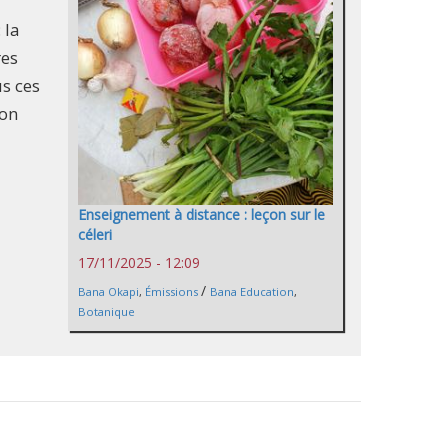
 la
res
s ces
ion
Enseignement à distance : leçon sur le
céleri
17/11/2025 - 12:09
/
Bana Okapi
,
Émissions
Bana Education
,
Botanique