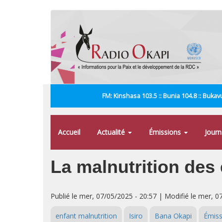
Aller
au
contenu
principal
FM: Kinshasa 103.5 :: Bunia 104.8 :: Bukavu
Accueil
Actualité
Émissions
Jour
La malnutrition des
Publié le mer, 07/05/2025 - 20:57 | Modifié le mer, 0
enfant malnutrition
Isiro
Bana Okapi
Émiss