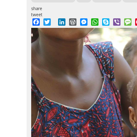
share
tweet
Facebook
Twitter
LinkedIn
WordPress
Messenger
WhatsApp
Skype
Viber
M