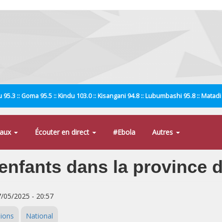
 95.3 :: Goma 95.5 :: Kindu 103.0 :: Kisangani 94.8 :: Lubumbashi 95.8 :: Matad
naux
Écouter en direct
#Ebola
Autres
 enfants dans la province 
7/05/2025 - 20:57
ions
National