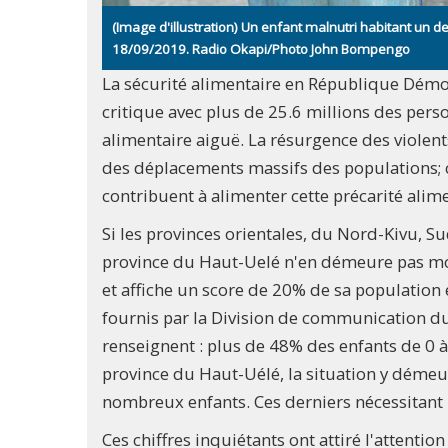
(Image d'illustration) Un enfant malnutri habitant un
18/09/2019. Radio Okapi/Photo John Bompengo
La sécurité alimentaire en République Démo
critique avec plus de 25.6 millions des perso
alimentaire aiguë. La résurgence des violent
des déplacements massifs des populations; c
contribuent à alimenter cette précarité alim
Si les provinces orientales, du Nord-Kivu, Sud
province du Haut-Uelé n'en démeure pas moin
et affiche un score de 20% de sa population en
fournis par la Division de communication d
renseignent : plus de 48% des enfants de 0 à 
province du Haut-Uélé, la situation y démeu
nombreux enfants. Ces derniers nécessitant 
Ces chiffres inquiétants ont attiré l'attentio