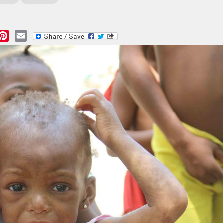
essage
Pinterest
Email