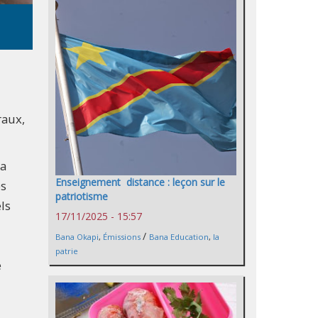
raux,
la
Enseignement distance : leçon sur le
es
patriotisme
els
17/11/2025 - 15:57
/
Bana Okapi
,
Émissions
Bana Education
,
la
patrie
e