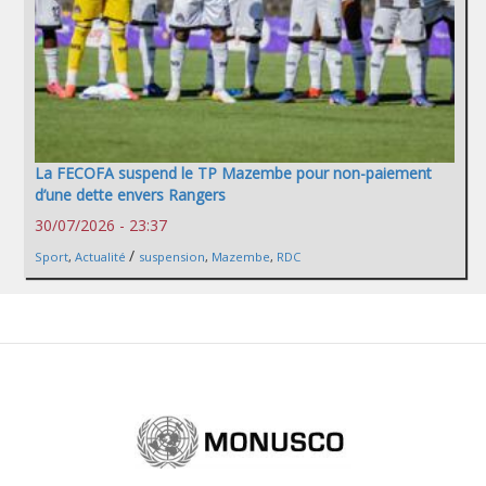
La FECOFA suspend le TP Mazembe pour non-paiement
d’une dette envers Rangers
30/07/2026 - 23:37
/
Sport
,
Actualité
suspension
,
Mazembe
,
RDC