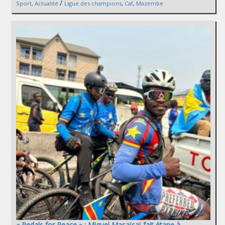
/
Sport
,
Actualité
Ligue des champions
,
Caf
,
Mazembe
« Pedals for Peace » : Miguel Masaïsaï fait étape à