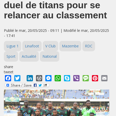
duel de titans pour se
relancer au classement
Publié le mar, 20/05/2025 - 09:11 | Modifié le mar, 20/05/2025
- 17:41
Ligue 1
Linafoot
V Club
Mazembe
RDC
Sport
Actualité
National
share
tweet
Facebook
Twitter
LinkedIn
WordPress
Messenger
WhatsApp
Skype
Viber
Message
Pinterest
Emai