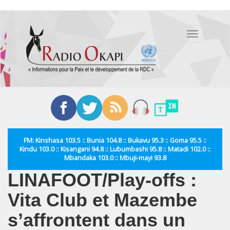
Aller
au
Toggle
contenu
navigation
principal
FM: Kinshasa 103.5 :: Bunia 104.8 :: Bukavu 95.3 :: Goma 95.5 ::
Kindu 103.0 :: Kisangani 94.8 :: Lubumbashi 95.8 :: Matadi 102.0 ::
Mbandaka 103.0 :: Mbuji-mayi 93.8
LINAFOOT/Play-offs :
Vita Club et Mazembe
s’affrontent dans un