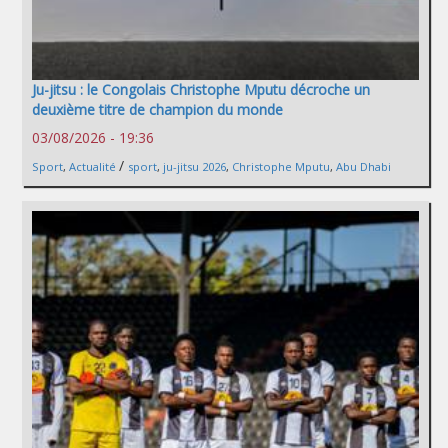
Ju-jitsu : le Congolais Christophe Mputu décroche un
deuxième titre de champion du monde
03/08/2026 - 19:36
/
Sport
,
Actualité
sport
,
ju-jitsu 2026
,
Christophe Mputu
,
Abu Dhabi