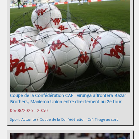
Coupe de la Confédération CAF : Virunga affrontera Bazar
Brothers, Maniema Union entre directement au 2e tour
06/08/2026 - 20:50
/
Sport
,
Actualité
Coupe de la Confédération
,
Caf
,
Tirage au sort