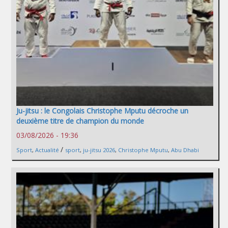
Ju-jitsu : le Congolais Christophe Mputu décroche un
deuxième titre de champion du monde
03/08/2026 - 19:36
/
Sport
,
Actualité
sport
,
ju-jitsu 2026
,
Christophe Mputu
,
Abu Dhabi