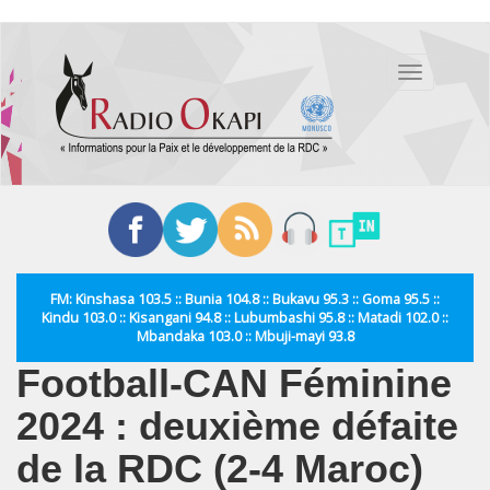
Aller
au
Toggle
contenu
navigation
principal
FM: Kinshasa 103.5 :: Bunia 104.8 :: Bukavu 95.3 :: Goma 95.5 ::
Kindu 103.0 :: Kisangani 94.8 :: Lubumbashi 95.8 :: Matadi 102.0 ::
Mbandaka 103.0 :: Mbuji-mayi 93.8
Football-CAN Féminine
2024 : deuxième défaite
de la RDC (2-4 Maroc)