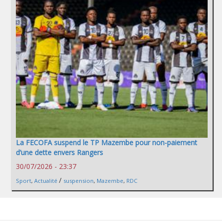
La FECOFA suspend le TP Mazembe pour non-paiement
d’une dette envers Rangers
30/07/2026 - 23:37
/
Sport
,
Actualité
suspension
,
Mazembe
,
RDC