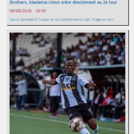
Brothers, Maniema Union entre directement au 2e tour
06/08/2026 - 20:50
/
Sport
,
Actualité
Coupe de la Confédération
,
Caf
,
Tirage au sort