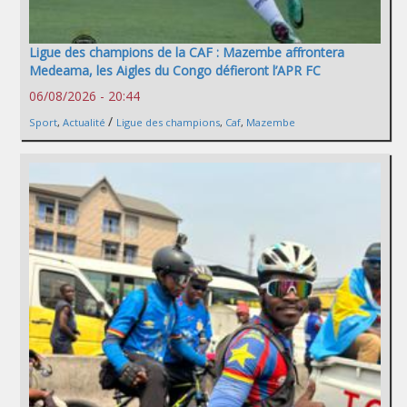
Ligue des champions de la CAF : Mazembe affrontera
Medeama, les Aigles du Congo défieront l’APR FC
06/08/2026 - 20:44
/
Sport
,
Actualité
Ligue des champions
,
Caf
,
Mazembe