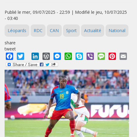
Publié le mer, 09/07/2025 - 22:59 | Modifié le jeu, 10/07/2025
- 03:40
Léopards
RDC
CAN
Sport
Actualité
National
share
tweet
Facebook
Twitter
LinkedIn
WordPress
Messenger
WhatsApp
Skype
Viber
Message
Pinterest
Emai