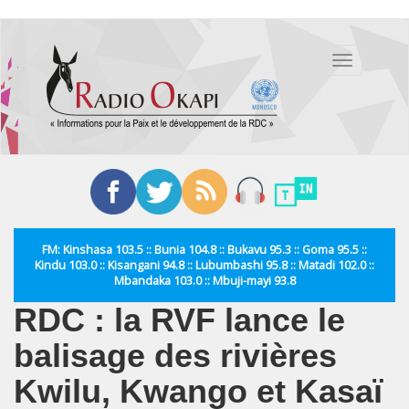
Aller
au
Toggle
contenu
navigation
principal
FM: Kinshasa 103.5 :: Bunia 104.8 :: Bukavu 95.3 :: Goma 95.5 ::
Kindu 103.0 :: Kisangani 94.8 :: Lubumbashi 95.8 :: Matadi 102.0 ::
Mbandaka 103.0 :: Mbuji-mayi 93.8
RDC : la RVF lance le
balisage des rivières
Kwilu, Kwango et Kasaï