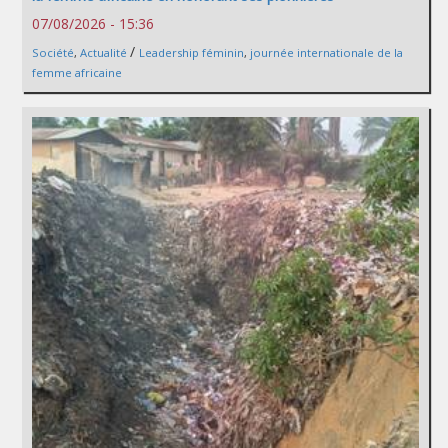
07/08/2026 - 15:36
/
Société
,
Actualité
Leadership féminin
,
journée internationale de la
femme africaine