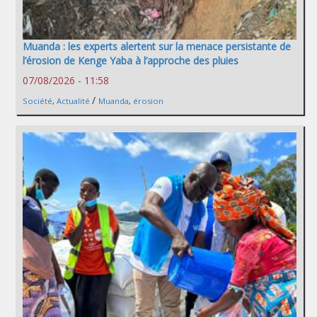
Muanda : les experts alertent sur la menace persistante de
l’érosion de Kenge Yaba à l’approche des pluies
07/08/2026 - 11:58
/
Société
,
Actualité
Muanda
,
érosion