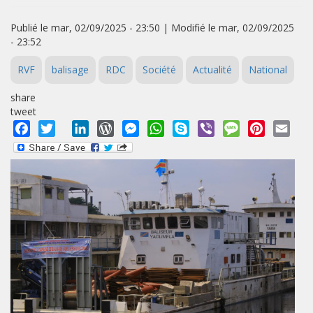
Publié le mar, 02/09/2025 - 23:50 | Modifié le mar, 02/09/2025
- 23:52
RVF
balisage
RDC
Société
Actualité
National
share
tweet
Facebook
Twitter
LinkedIn
WordPress
Messenger
WhatsApp
Skype
Viber
Message
Pinterest
Emai