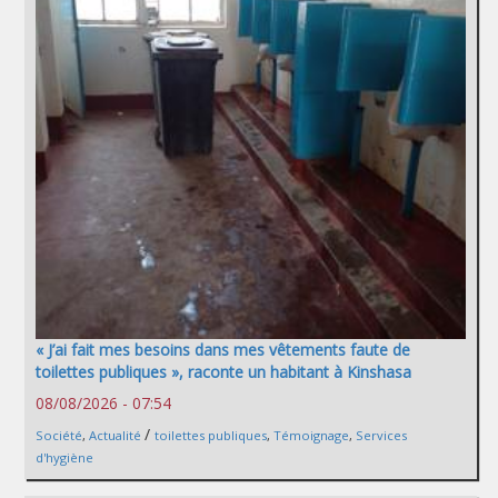
« J’ai fait mes besoins dans mes vêtements faute de
toilettes publiques », raconte un habitant à Kinshasa
08/08/2026 - 07:54
/
Société
,
Actualité
toilettes publiques
,
Témoignage
,
Services
d'hygiène