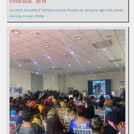
07/08/2026 - 20:18
/
Société
,
Actualité
Infrastructures
,
Routes de desserte agricole
,
Kasai-
Central
,
Foner
,
OVDA