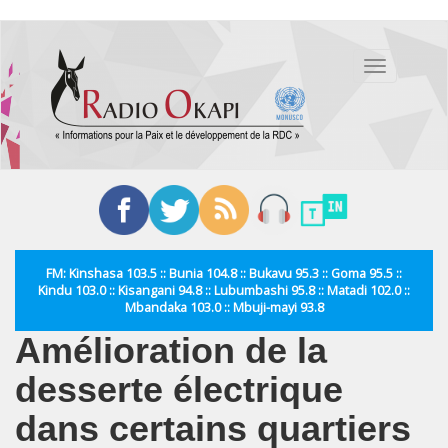
Aller
au
Toggle
contenu
navigation
principal
FM: Kinshasa 103.5 :: Bunia 104.8 :: Bukavu 95.3 :: Goma 95.5 ::
Kindu 103.0 :: Kisangani 94.8 :: Lubumbashi 95.8 :: Matadi 102.0 ::
Mbandaka 103.0 :: Mbuji-mayi 93.8
Amélioration de la
desserte électrique
dans certains quartiers