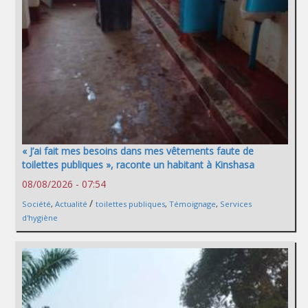
« J’ai fait mes besoins dans mes vêtements faute de
toilettes publiques », raconte un habitant à Kinshasa
08/08/2026 - 07:54
/
Société
,
Actualité
toilettes publiques
,
Témoignage
,
Services
d'hygiène