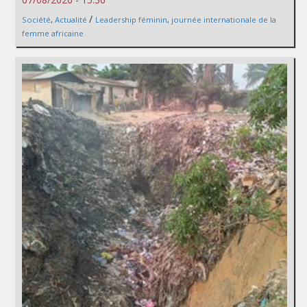
/
Société
,
Actualité
Leadership féminin
,
journée internationale de la
femme africaine