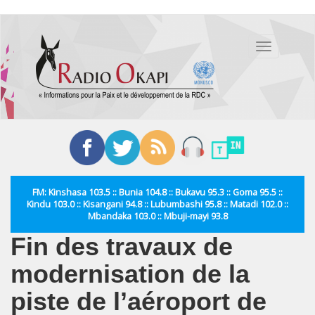
Aller
au
Toggle
contenu
navigation
principal
FM: Kinshasa 103.5 :: Bunia 104.8 :: Bukavu 95.3 :: Goma 95.5 ::
Kindu 103.0 :: Kisangani 94.8 :: Lubumbashi 95.8 :: Matadi 102.0 ::
Mbandaka 103.0 :: Mbuji-mayi 93.8
Fin des travaux de
modernisation de la
piste de l’aéroport de