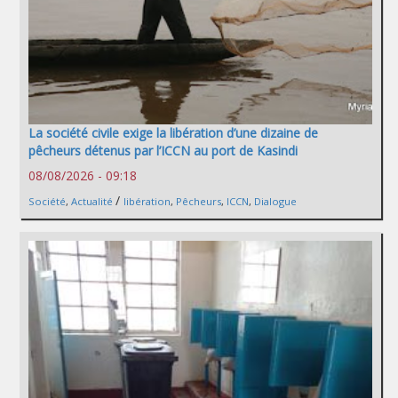
La société civile exige la libération d’une dizaine de
pêcheurs détenus par l’ICCN au port de Kasindi
08/08/2026 - 09:18
/
Société
,
Actualité
libération
,
Pêcheurs
,
ICCN
,
Dialogue