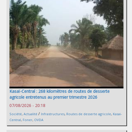
Kasaï-Central : 268 kilomètres de routes de desserte
agricole entretenus au premier trimestre 2026
07/08/2026 - 20:18
/
Société
,
Actualité
Infrastructures
,
Routes de desserte agricole
,
Kasai-
Central
,
Foner
,
OVDA