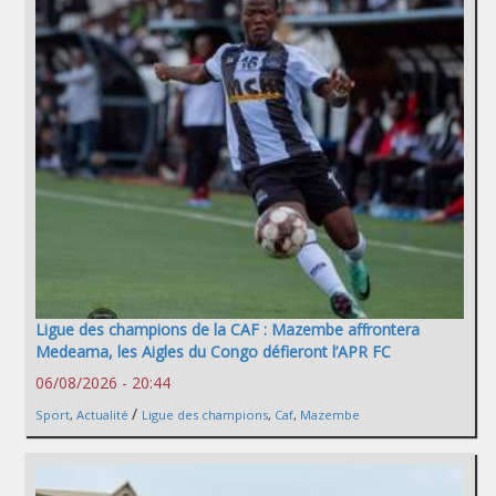
Ligue des champions de la CAF : Mazembe affrontera
Medeama, les Aigles du Congo défieront l’APR FC
06/08/2026 - 20:44
/
Sport
,
Actualité
Ligue des champions
,
Caf
,
Mazembe