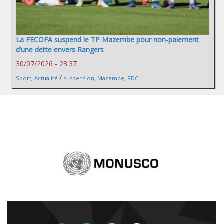
La FECOFA suspend le TP Mazembe pour non-paiement
d’une dette envers Rangers
30/07/2026 - 23:37
/
Sport
,
Actualité
suspension
,
Mazembe
,
RDC