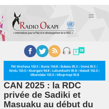
Aller
au
Toggle
contenu
navigation
principal
FM: Kinshasa 103.5 :: Bunia 104.8 :: Bukavu 95.3 :: Goma 95.5 ::
Kindu 103.0 :: Kisangani 94.8 :: Lubumbashi 95.8 :: Matadi 102.0 ::
Mbandaka 103.0 :: Mbuji-mayi 93.8
CAN 2025 : la RDC
privée de Sadiki et
Masuaku au début du