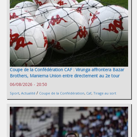
Coupe de la Confédération CAF : Virunga affrontera Bazar
Brothers, Maniema Union entre directement au 2e tour
06/08/2026 - 20:50
/
Sport
,
Actualité
Coupe de la Confédération
,
Caf
,
Tirage au sort