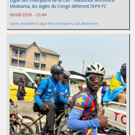
Ligue des champions de la CAF : Mazembe affrontera
Medeama, les Aigles du Congo défieront l’APR FC
06/08/2026 - 20:44
/
Sport
,
Actualité
Ligue des champions
,
Caf
,
Mazembe