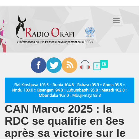
Aller
au
Toggle
contenu
navigation
principal
FM: Kinshasa 103.5 :: Bunia 104.8 :: Bukavu 95.3 :: Goma 95.5 ::
Kindu 103.0 :: Kisangani 94.8 :: Lubumbashi 95.8 :: Matadi 102.0 ::
Mbandaka 103.0 :: Mbuji-mayi 93.8
CAN Maroc 2025 : la
RDC se qualifie en 8es
après sa victoire sur le