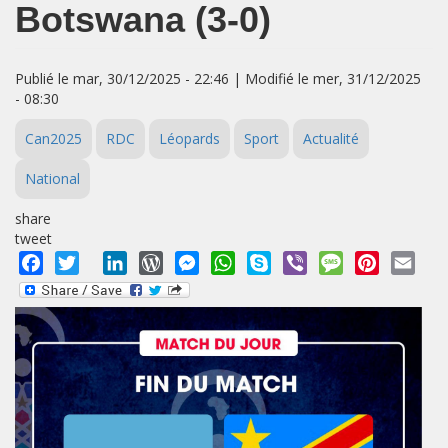
Botswana (3-0)
Publié le mar, 30/12/2025 - 22:46 | Modifié le mer, 31/12/2025
- 08:30
Can2025
RDC
Léopards
Sport
Actualité
National
share
tweet
Facebook
Twitter
LinkedIn
WordPress
Messenger
WhatsApp
Skype
Viber
Message
Pinterest
Emai