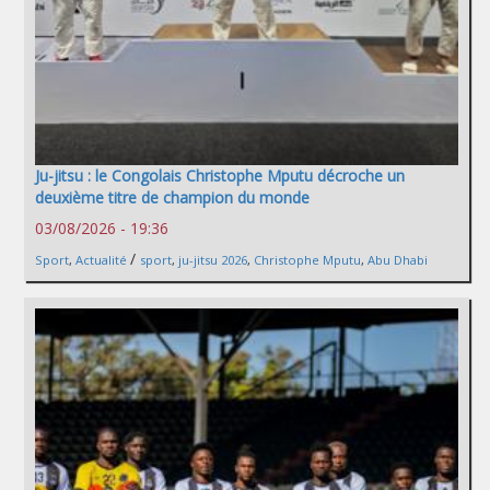
Ju-jitsu : le Congolais Christophe Mputu décroche un
deuxième titre de champion du monde
03/08/2026 - 19:36
/
Sport
,
Actualité
sport
,
ju-jitsu 2026
,
Christophe Mputu
,
Abu Dhabi