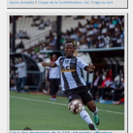
/
Sport
,
Actualité
Coupe de la Confédération
,
Caf
,
Tirage au sort