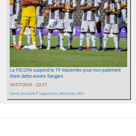
La FECOFA suspend le TP Mazembe pour non-paiement
d’une dette envers Rangers
30/07/2026 - 23:37
/
Sport
,
Actualité
suspension
,
Mazembe
,
RDC