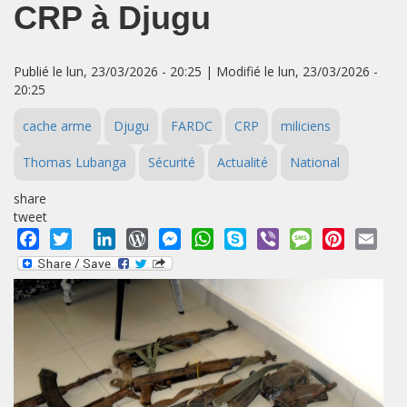
CRP à Djugu
Publié le lun, 23/03/2026 - 20:25 | Modifié le lun, 23/03/2026 -
20:25
cache arme
Djugu
FARDC
CRP
miliciens
Thomas Lubanga
Sécurité
Actualité
National
share
tweet
Facebook
Twitter
LinkedIn
WordPress
Messenger
WhatsApp
Skype
Viber
Message
Pinterest
Emai