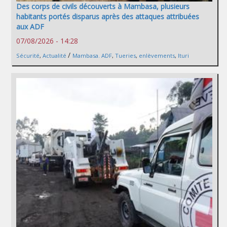
Des corps de civils découverts à Mambasa, plusieurs
habitants portés disparus après des attaques attribuées
aux ADF
07/08/2026 - 14:28
/
Sécurité
,
Actualité
Mambasa. ADF
,
Tueries
,
enlèvements
,
Ituri