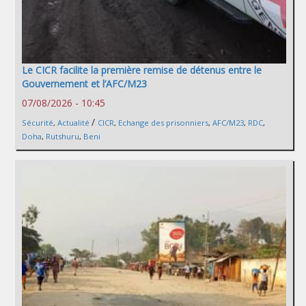
Le CICR facilite la première remise de détenus entre le
Gouvernement et l’AFC/M23
07/08/2026 - 10:45
/
Sécurité
,
Actualité
CICR
,
Echange des prisonniers
,
AFC/M23
,
RDC
,
Doha
,
Rutshuru
,
Beni