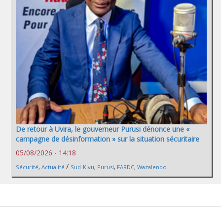
De retour à Uvira, le gouverneur Purusi dénonce une «
campagne de désinformation » sur la situation sécuritaire
05/08/2026 - 14:18
/
Sécurité
,
Actualité
Sud-Kivu
,
Purusi
,
FARDC
,
Wazalendo