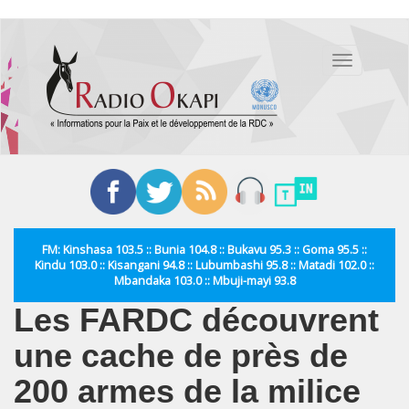
Aller
au
Toggle
contenu
navigation
principal
FM: Kinshasa 103.5 :: Bunia 104.8 :: Bukavu 95.3 :: Goma 95.5 ::
Kindu 103.0 :: Kisangani 94.8 :: Lubumbashi 95.8 :: Matadi 102.0 ::
Mbandaka 103.0 :: Mbuji-mayi 93.8
Les FARDC découvrent
une cache de près de
200 armes de la milice