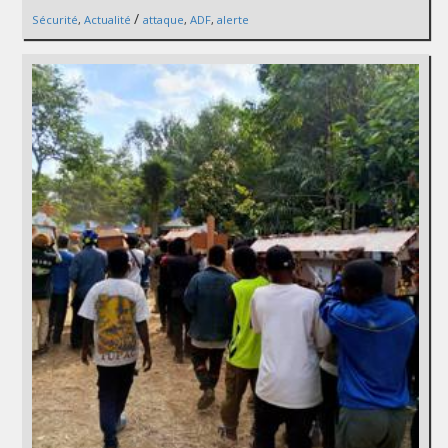
/
Sécurité
,
Actualité
attaque
,
ADF
,
alerte