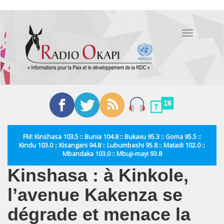
Aller
au
Toggle
contenu
navigation
principal
FM: Kinshasa 103.5 :: Bunia 104.8 :: Bukavu 95.3 :: Goma 95.5 ::
Kindu 103.0 :: Kisangani 94.8 :: Lubumbashi 95.8 :: Matadi 102.0 ::
Mbandaka 103.0 :: Mbuji-mayi 93.8
Kinshasa : à Kinkole,
l’avenue Kakenza se
dégrade et menace la