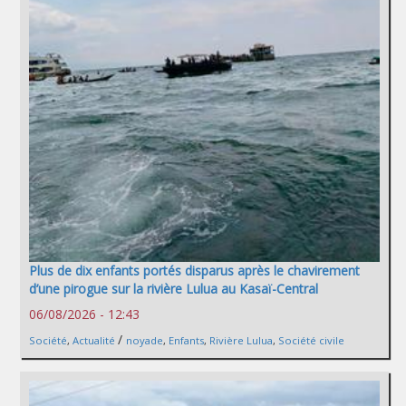
Plus de dix enfants portés disparus après le chavirement
d’une pirogue sur la rivière Lulua au Kasaï-Central
06/08/2026 - 12:43
/
Société
,
Actualité
noyade
,
Enfants
,
Rivière Lulua
,
Société civile